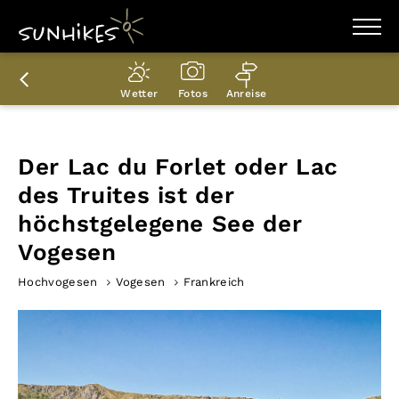
WANDERZIELE
WANDERUNGEN
Wetter
Fotos
Anreise
ENTDECKEN
MAGAZIN
TRAILBOX
PLANER
Der Lac du Forlet oder Lac
des Truites ist der
höchstgelegene See der
Vogesen
Hochvogesen
Vogesen
Frankreich