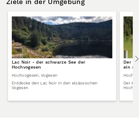
Ziele in der Umgebung
Lac Noir - der schwarze See der
Der La
Hochvogesen
ein ma
Tanet-
Hochvogesen
,
Vogesen
Hochvo
Entdecke den Lac Noir in den elsässischen
Der Kar
Vogesen
Hochvo