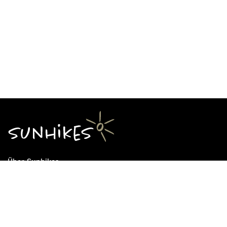
Über Sunhikes
Die Mission von Sunhikes
Warum Sunhikes
Sunhikes Partner
Nutzungsbedingungen
Home
Datenschutz
Sitemap
Datenschutzeinstellungen