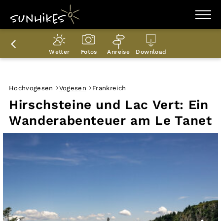
WANDERZIELE
WANDERUNGEN
Wetter
Fotos
Anreise
Download
ENTDECKEN
MAGAZIN
TRAILBOX
PLANER
Hochvogesen
Vogesen
Frankreich
Hirschsteine und Lac Vert: Ein
Wanderabenteuer am Le Tanet