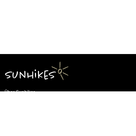
Über Sunhikes
Die Mission von Sunhikes
Warum Sunhikes
Sunhikes Partner
Nutzungsbedingungen
Home
Datenschutz
Sitemap
Datenschutzeinstellungen