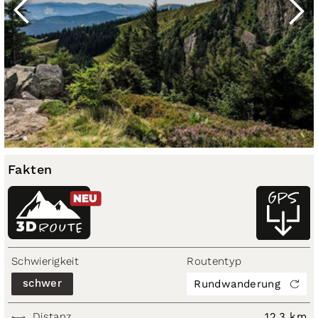
Fakten
NEU
3D
ROUTE
Schwierigkeit
Routentyp
schwer
Rundwanderung
Distanz
12,3 km