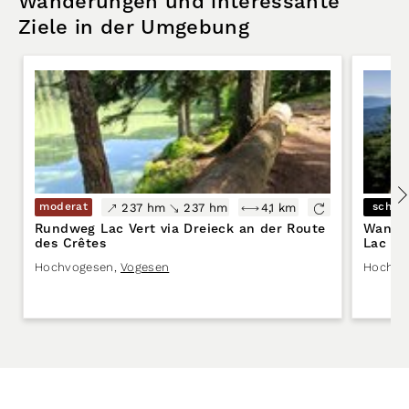
Wanderungen und interessante
Ziele in der Umgebung
moderat
schwe
237 hm
237 hm
4,1 km
Rundweg Lac Vert via Dreieck an der Route
Wander
des Crêtes
Lac Ve
Hochvogesen
,
Vogesen
Hochvo