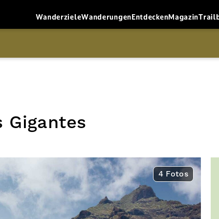
Wanderziele
Wanderungen
Entdecken
Magazin
Trail
s Gigantes
4 Fotos