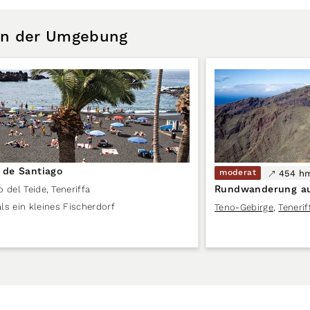
 in der Umgebung
 de Santiago
moderat
454 h
Rundwanderung a
o del Teide
,
Teneriffa
ls ein kleines Fischerdorf
Teno-Gebirge
,
Tenerif