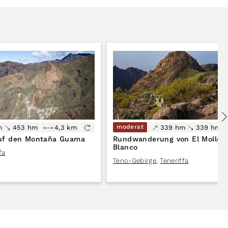
moderat
m
453 hm
4,3 km
339 hm
339 hm
uf den Montaña Guama
Rundwanderung von El Molled
Blanco
fa
Teno-Gebirge
,
Teneriffa