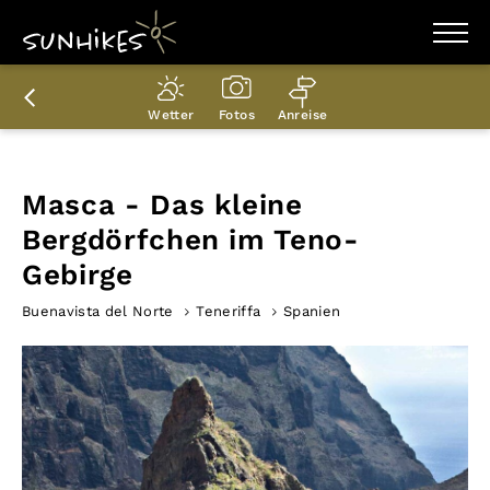
WANDERZIELE
WANDERUNGEN
Wetter
Fotos
Anreise
ENTDECKEN
MAGAZIN
TRAILBOX
PLANER
Masca - Das kleine
Bergdörfchen im Teno-
Gebirge
Buenavista del Norte
Teneriffa
Spanien