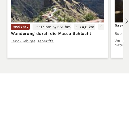
Barran
moderat
117 hm
651 hm
4,6 km
Wanderung durch die Masca Schlucht
Buenavi
Wandern
Teno-Gebirge
,
Teneriffa
Naturer