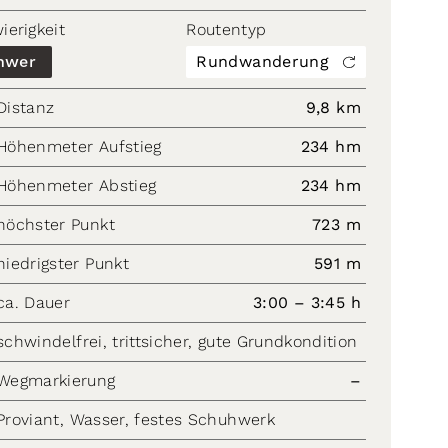
ierigkeit
Routentyp
hwer
Rundwanderung
Distanz
9,8 km
Höhenmeter Aufstieg
234 hm
Höhenmeter Abstieg
234 hm
höchster Punkt
723 m
niedrigster Punkt
591 m
ca. Dauer
3:00 – 3:45 h
schwindelfrei, trittsicher, gute Grundkondition
Wegmarkierung
–
Proviant, Wasser, festes Schuhwerk