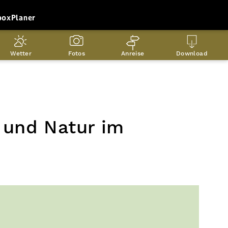
box
Planer
Wetter
Fotos
Anreise
Download
 und Natur im