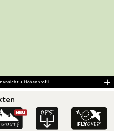
nansicht + Höhenprofil
kten
NEU
D
ROUTE