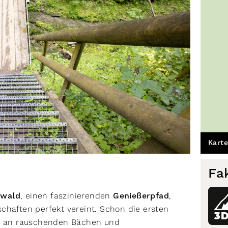
Karte
Fa
zwald
, einen faszinierenden
Genießerpfad
,
chaften perfekt vereint. Schon die ersten
3
ei an rauschenden Bächen und