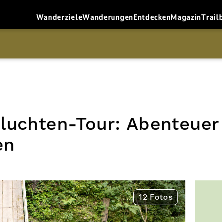
Wanderziele
Wanderungen
Entdecken
Magazin
Trail
luchten-Tour: Abenteuer
en
12 Fotos