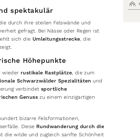
nd spektakulär
 die durch ihre steilen Felswände und
herheit gefragt. Bei Nässe oder Regen ist
ehlt sich die
Umleitungsstrecke
, die
eigt.
arische Höhepunkte
r wieder
rustikale Rastplätze
, die zum
ionale Schwarzwälder Spezialitäten
und
derung verbindet
sportliche
rischen Genuss
zu einem einzigartigen
wundert bizarre Felsformationen,
erfälle. Diese
Rundwanderung durch die
t die wilde und zugleich sanfte Schönheit