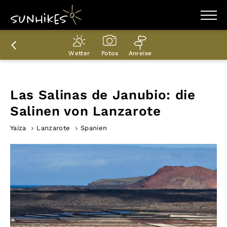
WANDERZIELE
WANDERUNGEN
Wetter
Fotos
Anreise
ENTDECKEN
MAGAZIN
TRAILBOX
PLANER
Las Salinas de Janubio: die
Salinen von Lanzarote
Yaiza
Lanzarote
Spanien