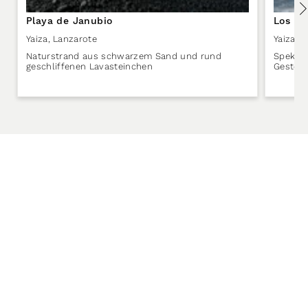
Playa de Janubio
Los He
Yaiza
,
Lanzarote
Yaiza
,
L
Naturstrand aus schwarzem Sand und rund
Spektak
geschliffenen Lavasteinchen
Gestein