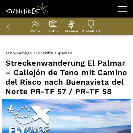
WANDERZIELE
WANDERUNGEN
Wetter
Fotos
Anreise
Download
ENTDECKEN
MAGAZIN
TRAILBOX
PLANER
Teno-Gebirge
Teneriffa
Spanien
Streckenwanderung El Palmar
– Callejón de Teno mit Camino
del Risco nach Buenavista del
Norte PR-TF 57 / PR-TF 58