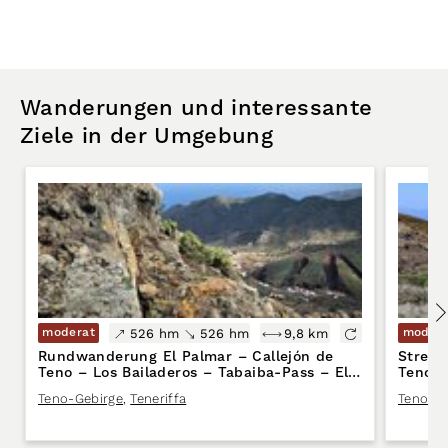
Wanderungen und interessante
Ziele in der Umgebung
moderat
modera
526 hm
526 hm
9,8 km
Rundwanderung El Palmar – Callejón de
Streck
Teno – Los Bailaderos – Tabaiba-Pass – El
Teno –
Palmar PR-TF 57 / PR-TF 51 / PR-TF 52.2
Teno-Gebirge
,
Teneriffa
Teno-Ge