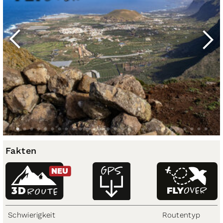
Fakten
NEU
3D
ROUTE
Schwierigkeit
Routentyp