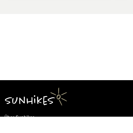
Über Sunhikes
Die Mission von Sunhikes
Warum Sunhikes
Sunhikes Partner