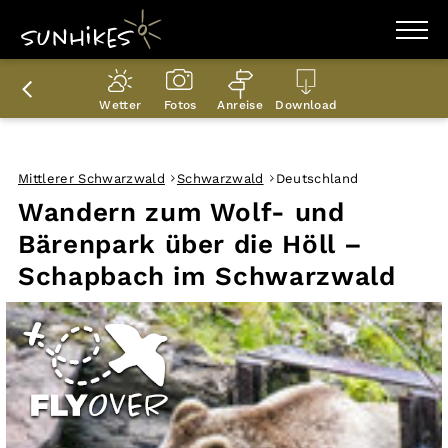
WANDERZIELE
WANDERUNGEN
Wetter
Fotos
Anreise
Download
ENTDECKEN
MAGAZIN
TRAILBOX
PLANER
Mittlerer Schwarzwald
Schwarzwald
Deutschland
Wandern zum Wolf- und
Bärenpark über die Höll –
Schapbach im Schwarzwald