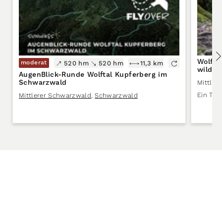
Wolf- 
moderat
520 hm
520 hm
11,3 km
wilde 
AugenBlick-Runde Wolftal Kupferberg im
Schwarzwald
Mittler
Ein Tie
Mittlerer Schwarzwald
,
Schwarzwald