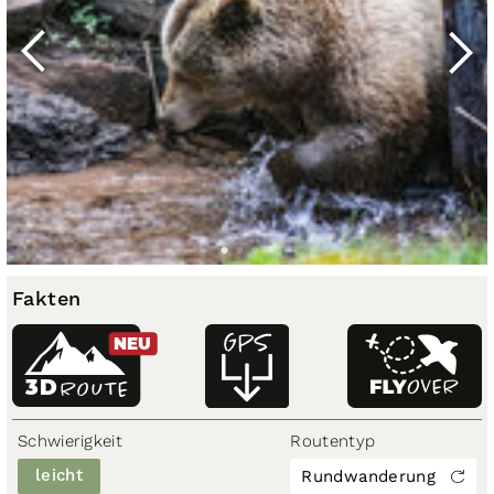
Fakten
NEU
3D
ROUTE
Schwierigkeit
Routentyp
leicht
Rundwanderung