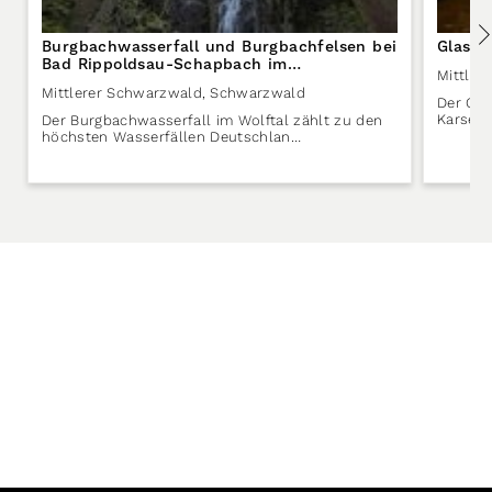
Burgbachwasserfall und Burgbachfelsen bei
Glaswa
Bad Rippoldsau-Schapbach im
Mittler
Schwarzwald
Mittlerer Schwarzwald
,
Schwarzwald
Der Gla
Karsee
Der Burgbachwasserfall im Wolftal zählt zu den
höchsten Wasserfällen Deutschlan…