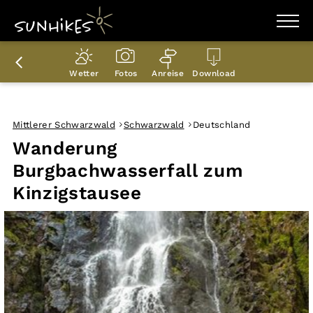
WANDERZIELE
WANDERUNGEN
Wetter
Fotos
Anreise
Download
ENTDECKEN
MAGAZIN
TRAILBOX
PLANER
Mittlerer Schwarzwald
Schwarzwald
Deutschland
Wanderung
Burgbachwasserfall zum
Kinzigstausee