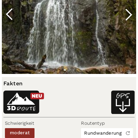
Fakten
NEU
3D
ROUTE
Schwierigkeit
Routentyp
moderat
Rundwanderung