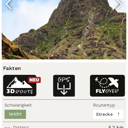
Fakten
NEU
3D
ROUTE
Schwierigkeit
Routentyp
leicht
Strecke
Distanz
5,2 km