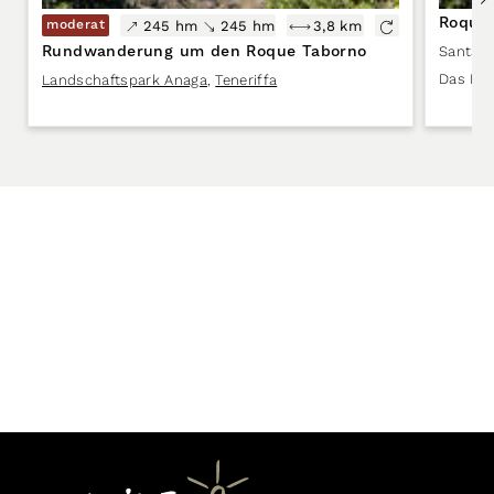
Roque 
moderat
245 hm
245 hm
3,8 km
Rundwanderung um den Roque Taborno
Santa C
Das Mat
Landschaftspark Anaga
,
Teneriffa