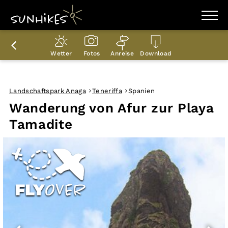
WANDERZIELE
WANDERUNGEN
Wetter
Fotos
Anreise
Download
ENTDECKEN
MAGAZIN
TRAILBOX
PLANER
Landschaftspark Anaga
Teneriffa
Spanien
Wanderung von Afur zur Playa
Tamadite