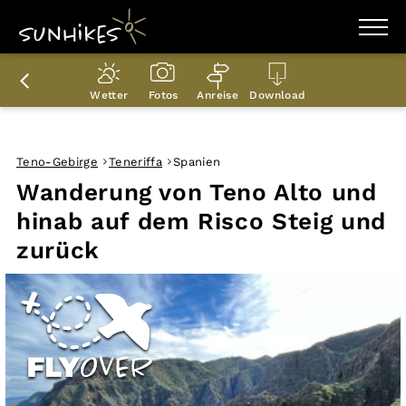
WANDERZIELE
WANDERUNGEN
Wetter
Fotos
Anreise
Download
ENTDECKEN
MAGAZIN
TRAILBOX
PLANER
Teno-Gebirge
Teneriffa
Spanien
Wanderung von Teno Alto und
hinab auf dem Risco Steig und
zurück