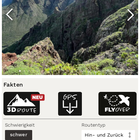
Fakten
NEU
3D
ROUTE
Schwierigkeit
Routentyp
schwer
Hin- und Zurück