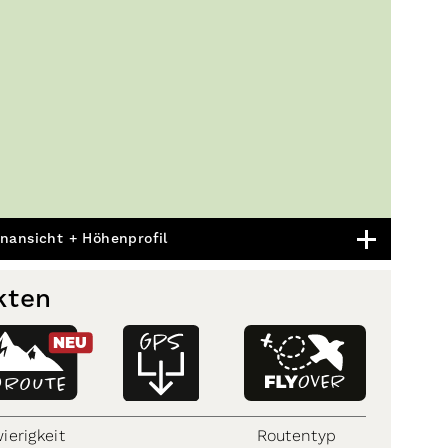
nansicht + Höhenprofil
kten
NEU
D
ROUTE
ierigkeit
Routentyp