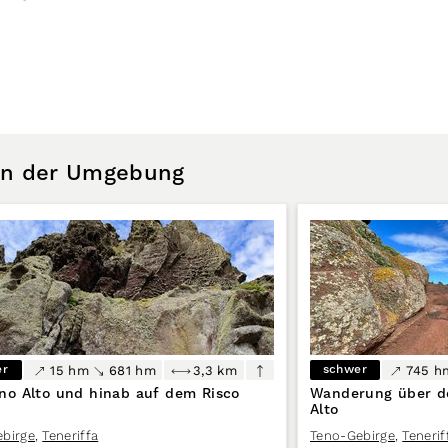
 in der Umgebung
er
schwer
15 hm
681 hm
3,3 km
745 h
no Alto und hinab auf dem Risco
Wanderung über de
Alto
birge
,
Teneriffa
Teno-Gebirge
,
Tenerif