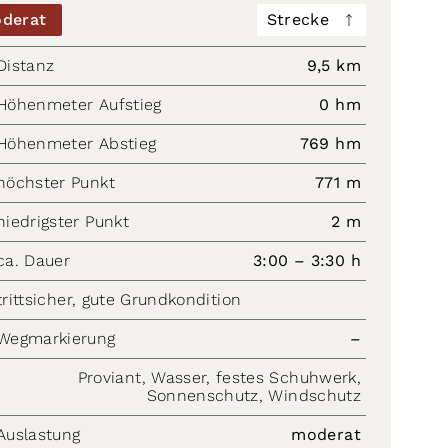
derat
Strecke
Distanz
9,5 km
Höhenmeter Aufstieg
0 hm
Höhenmeter Abstieg
769 hm
höchster Punkt
771 m
niedrigster Punkt
2 m
ca. Dauer
3:00 – 3:30 h
trittsicher, gute Grundkondition
Wegmarkierung
–
Proviant, Wasser, festes Schuhwerk,
Sonnenschutz, Windschutz
Auslastung
moderat