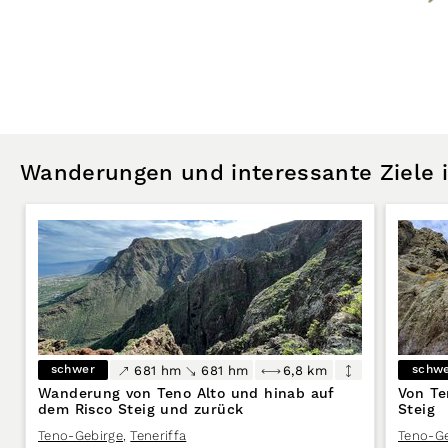
Wanderungen und interessante Ziele
schwer
schw
681 hm
681 hm
6,8 km
Wanderung von Teno Alto und hinab auf
Von Te
dem Risco Steig und zurück
Steig
Teno-Gebirge
,
Teneriffa
Teno-Ge