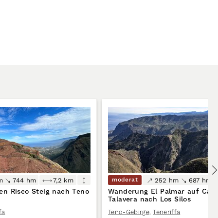
moderat
m
744 hm
7,2 km
252 hm
687 hm
n Risco Steig nach Teno
Wanderung El Palmar auf Cam
Talavera nach Los Silos
fa
Teno-Gebirge
,
Teneriffa