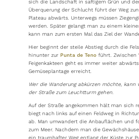
sich die Landschaft in saftigem Grün und d
Überquerung der Schlucht führt der Weg zu
Plateau abwärts. Unterwegs müssen Ziegengi
werden. Später gelangt man zu einem kleine
kann man zum ersten Mal das Ziel der Wande
Hier beginnt der steile Abstieg durch die Fe
hinunter zur
Punta de Teno
führt. Zwischen
Feigenkakteen geht es immer weiter abwärts,
Gemüseplantage erreicht.
Wer die Wanderung abkürzen möchte, kann vo
der Straße zum Leuchtturm gehen.
Auf der Straße angekommen hält man sich re
biegt nach links auf einen Feldweg in Rich
ab. Man umwandert die Anbauflächen und fo
zum Meer. Nachdem man die Gewächshäuser h
ein traumhafter Weg entlang der Küste zur 