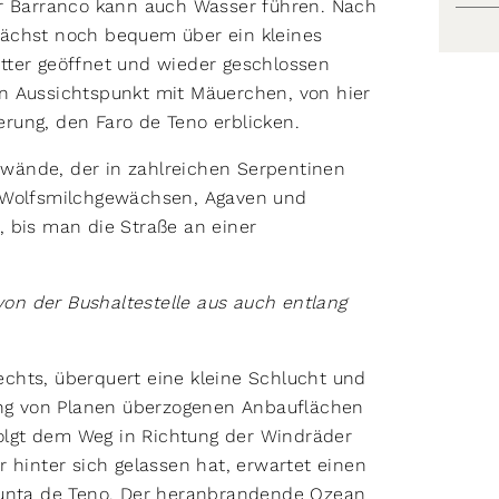
er Barranco kann auch Wasser führen. Nach
nächst noch bequem über ein kleines
tter geöffnet und wieder geschlossen
n Aussichtspunkt mit Mäuerchen, von hier
rung, den Faro de Teno erblicken.
lswände, der in zahlreichen Serpentinen
 Wolfsmilchgewächsen, Agaven und
 bis man die Straße an einer
n der Bushaltestelle aus auch entlang
chts, überquert eine kleine Schlucht und
tung von Planen überzogenen Anbauflächen
lgt dem Weg in Richtung der Windräder
inter sich gelassen hat, erwartet einen
Punta de Teno. Der heranbrandende Ozean