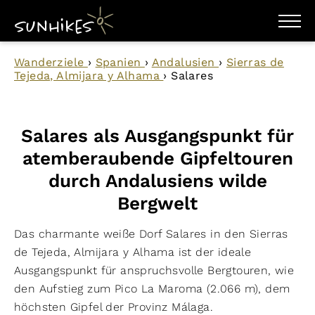
WANDERZIELE
Wanderziele
›
Spanien
›
Andalusien
›
Sierras de
WANDERUNGEN
Tejeda, Almijara y Alhama
›
Salares
ENTDECKEN
MAGAZIN
TRAILBOX
PLANER
Salares als Ausgangspunkt für
atemberaubende Gipfeltouren
durch Andalusiens wilde
Bergwelt
Das charmante weiße Dorf Salares in den Sierras
de Tejeda, Almijara y Alhama ist der ideale
Ausgangspunkt für anspruchsvolle Bergtouren, wie
den Aufstieg zum Pico La Maroma (2.066 m), dem
höchsten Gipfel der Provinz Málaga.