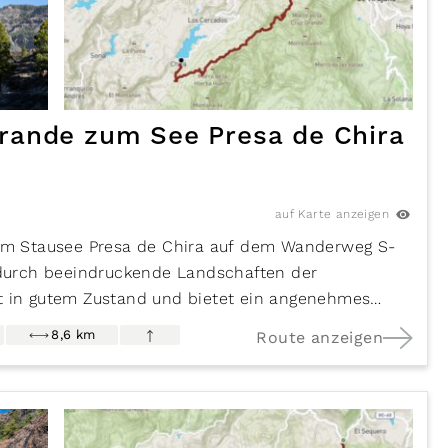
ande zum See Presa de Chira
auf Karte anzeigen
m Stausee Presa de Chira auf dem Wanderweg S-
e durch beeindruckende Landschaften der
st in gutem Zustand und bietet ein angenehmes
derfreunde.
8,6 km
Route anzeigen
pässe am östlichen Rand des Einzugsgebietes des
an den Landschaftspark Parque Rural del Nublo und
atural de Pilancones grenzt.
raße GC-60 bis zum Aussichtspunkt Degollada de la