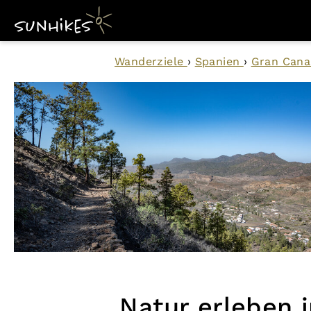
Wanderziele
›
Spanien
›
Gran Cana
Natur erleben 