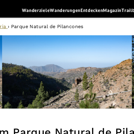
Wanderziele
Wanderungen
Entdecken
Magazin
Trail
ria
›
Parque Natural de Pilancones
im Parque Natural de Pil