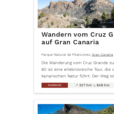
Wandern vom Cruz Gr
auf Gran Canaria
Parque Natural de Pilancones
,
Gran Canaria
Die Wanderung vom Cruz Grande zu
60 ist eine erlebnisreiche Tour, di
kanarischen Natur führt. Der Weg i
Wandererlebnis für Natur- und Wan
moderat
327 hm
648 hm
Der Wanderweg führt über die Berg
Stausees von Chira, der im Westen 
im Osten an den Naturpark Parque N
Der Zugang erfolgt über die Landst