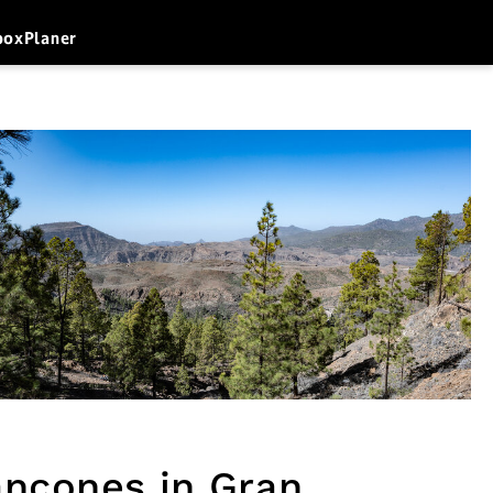
box
Planer
ancones in Gran