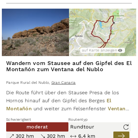
wie auch der Roque Nublo ein Anziehungspunkt für
viele Besucher. Eine gute Kondition und
mindestens 1,5 Liter Wasser sind für diese
Wanderung erforderlich.
auf Karte anzeigen
Wandern vom Stausee auf den Gipfel des El
Montañón zum Ventana del Nublo
Parque Rural del Nublo
,
Gran Canaria
Die Route führt über den Stausee Presa de los
Hornos hinauf auf den Gipfel des Berges
El
Montañón
und weiter zum Felsenfenster
Ventana
del Nublo
. Es bieten sich grandiose Aussichten auf
Schwierigkeit
Routentyp
die Bergwelt Gran Canarias. An den Wochenenden
moderat
Rundtour
und in den Ferienzeiten ist dieser Aussichtspunkt
302 hm
302 hm
6,4 km