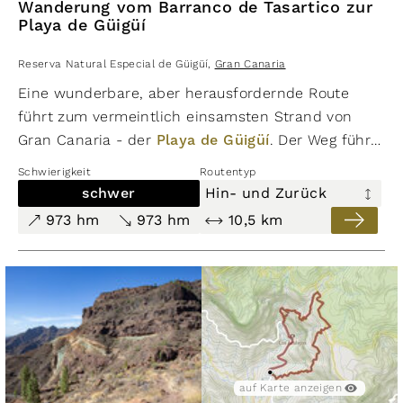
Wanderung vom Barranco de Tasartico zur
Playa de Güigüí
Reserva Natural Especial de Güigüí
,
Gran Canaria
Eine wunderbare, aber herausfordernde Route
führt zum vermeintlich einsamsten Strand von
Gran Canaria - der
Playa de Güigüí
. Der Weg führt
größtenteils durch steinige Serpentinen bergauf
Schwierigkeit
Routentyp
und bergab. Robustes Schuhwerk ist unerlässlich
schwer
Hin- und Zurück
und möglicherweise eine Kopfbedeckung, da es auf
973 hm
973 hm
10,5 km
dem Weg nur wenige schattige Rastplätze gibt. Nur
der Schatten der Berge kann je nach Sonnenstand
Schatten spenden. Es ist unbedingt ratsam,
ausreichend Wasser und Proviant mitzunehmen.
Die Landschaft belohnt jedoch jeden Wanderer mit
atemberaubenden Ausblicken. Bei dieser Exkursion
geht es um eine Rundwanderung, die durch eine
auf Karte anzeigen
Schlucht führt und zum Strand von Güigüí führt.