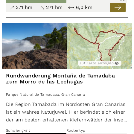
ganzjährig möglich.
271 hm
271 hm
6,0 km
auf Karte anzeigen
Rundwanderung Montaña de Tamadaba
zum Morro de las Lechugas
Parque Natural de Tamadaba
,
Gran Canaria
Die Region Tamabada im Nordosten Gran Canarias
ist ein wahres Naturjuwel. Hier befindet sich einer
der am besten erhaltenen Kiefernwälder der Insel.
Er ist umgeben von einem dichten Netz aus
Schwierigkeit
Routentyp