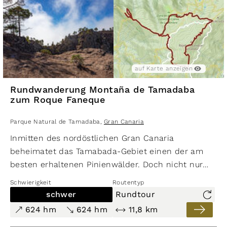
auf Karte anzeigen
Rundwanderung Montaña de Tamadaba
zum Roque Faneque
Parque Natural de Tamadaba
,
Gran Canaria
Inmitten des nordöstlichen Gran Canaria
beheimatet das Tamabada-Gebiet einen der am
besten erhaltenen Pinienwälder. Doch nicht nur
das: Mit seinem dichten Netz aus Schluchten,
Schwierigkeit
Routentyp
Steilhängen und Bergmassiven ist es ein wahrlich
schwer
Rundtour
einzigartiges Naturwunder. Die Tour zum Gipfel des
624 hm
624 hm
11,8 km
Tamadaba-Massivs und weiter zum
Roque