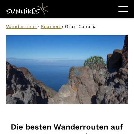
WANDERZIELE
Wanderziele
›
Spanien
›
Gran Canaria
WANDERUNGEN
ENTDECKEN
MAGAZIN
TRAILBOX
PLANER
Die besten Wanderrouten auf