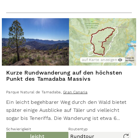
einen Auf- und Abstieg von rund 624
Die Wanderung ist etwa 7,5 Kilometer lang und hat
Höhenmetern. Die Wanderung ist ganzjährig möglich.
einen Auf- und Abstieg von rund 334
Höhenmetern. Die Wanderung ist ganzjährig möglich.
auf Karte anzeigen
Kurze Rundwanderung auf den höchsten
Punkt des Tamadaba Massivs
Parque Natural de Tamadaba
,
Gran Canaria
Ein leicht begehbarer Weg durch den Wald bietet
später einige Ausblicke auf Täler und vielleicht
sogar bis Teneriffa. Die Wanderung ist etwa 6
Kilometer lang und hat einen Auf- und Abstieg von
Schwierigkeit
Routentyp
rund 270 Höhenmetern. Die Wanderung ist
leicht
Rundtour