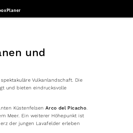
box
Planer
anen und
spektakuläre Vulkanlandschaft. Die
t und bieten eindrucksvolle
anten Küstenfelsen
Arco del Picacho
.
em Meer. Ein weiterer Höhepunkt ist
Herz der jungen Lavafelder erleben