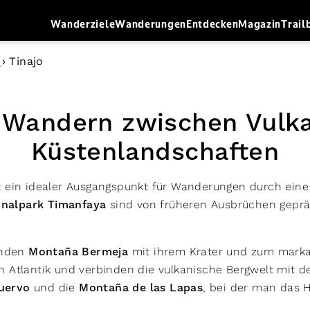
Wanderziele
Wanderungen
Entdecken
Magazin
Trail
e
›
Tinajo
– Wandern zwischen Vulk
Küstenlandschaften
t ein idealer Ausgangspunkt für Wanderungen durch eine 
onalpark Timanfaya
sind von früheren Ausbrüchen gepräg
enden
Montaña Bermeja
mit ihrem Krater und zum mark
 Atlantik und verbinden die vulkanische Bergwelt mit d
uervo
und die
Montaña de las Lapas
, bei der man das 