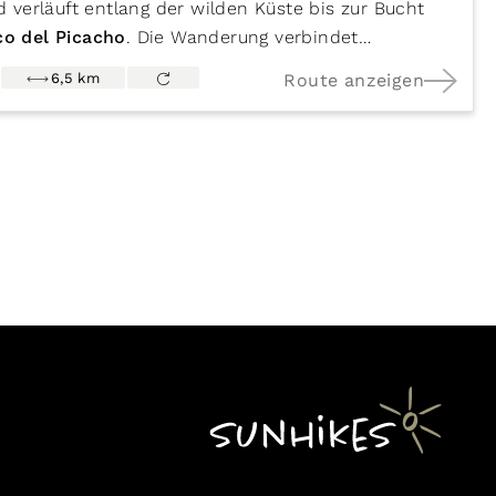
 verläuft entlang der wilden Küste bis zur Bucht
co del Picacho
. Die Wanderung verbindet
einer anspruchsvollen Besteigung des Berges
6,5 km
Route anzeigen
erende Küstenlandschaften mit vulkanischer
Passagen für erfahrene Wanderer. Sie stellt ein
nzarotes Natur in ihrer wilden Form zu entdecken.