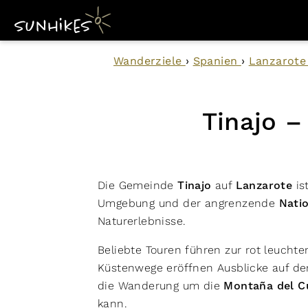
Wanderziele
›
Spanien
›
Lanzarot
Tinajo 
Die Gemeinde
Tinajo
auf
Lanzarote
is
Umgebung und der angrenzende
Nati
Naturerlebnisse.
Beliebte Touren führen zur rot leucht
Küstenwege eröffnen Ausblicke auf den
die Wanderung um die
Montaña del C
kann.