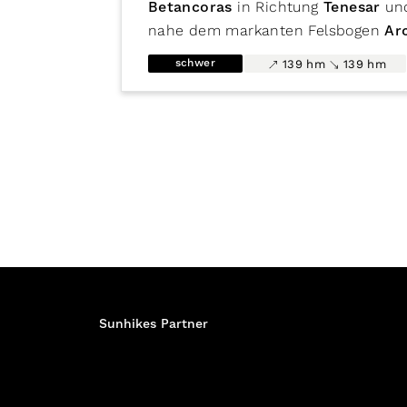
Betancoras
in Richtung
Tenesar
und
nahe dem markanten Felsbogen
Ar
spektakuläre Küstenabschnitte mit 
schwer
139 hm
139 hm
Montaña Bermeja
.
Diese Wanderung verbindet faszini
Geologie und bietet anspruchsvolle 
unvergessliches Erlebnis dar, um La
Sunhikes Partner