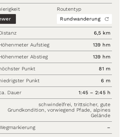
ierigkeit
Routentyp
hwer
Rundwanderung
Distanz
6,5 km
Höhenmeter Aufstieg
139 hm
Höhenmeter Abstieg
139 hm
höchster Punkt
81 m
niedrigster Punkt
6 m
ca. Dauer
1:45 – 2:45 h
schwindelfrei, trittsicher, gute
Grundkondition, vorwiegend Pfade, alpines
Gelände
Wegmarkierung
–