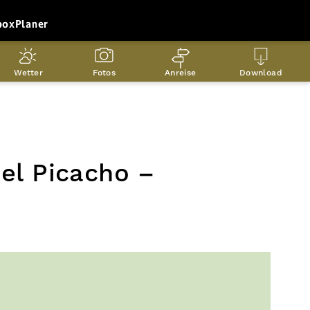
box
Planer
Wetter
Fotos
Anreise
Download
el Picacho –