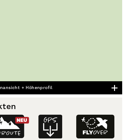
nansicht + Höhenprofil
kten
NEU
D
ROUTE