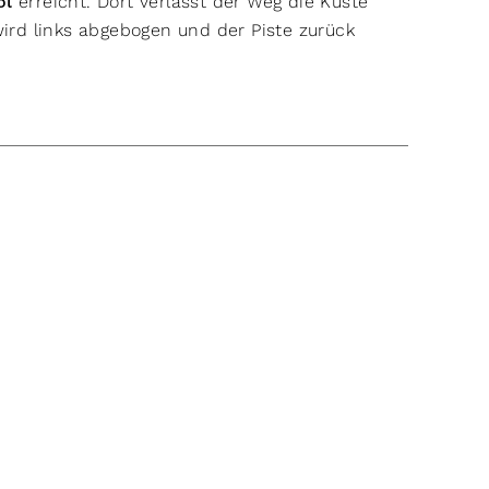
ol
erreicht. Dort verlässt der Weg die Küste
wird links abgebogen und der Piste zurück