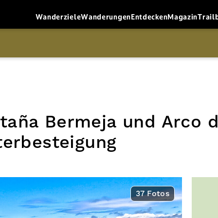
Wanderziele
Wanderungen
Entdecken
Magazin
Trail
aña Bermeja und Arco d
terbesteigung
37 Fotos