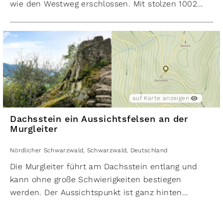
wie den Westweg erschlossen. Mit stolzen 1002
Metern über dem Meeresspiegel ist sie die höchste
Erhebung in Baden-Baden. Der Gipfel mit
Aussichtsturm der Badener Höhe bietet einen
atemberaubenden Panoramablick auf die
umliegende Landschaft und lädt zum Verweilen
und Entspannen ein. Leider wurden Teile des
Gipfelwaldes durch Stürme wie den Orkan Lothar
auf Karte anzeigen
stark beschädigt, was jedoch der Schönheit dieses
Dachsstein ein Aussichtsfelsen an der
Ortes keinen Abbruch tut.
Murgleiter
Besonders faszinierend ist die Vielfalt an Flora und
Fauna, die man auf der Badener Höhe entdecken
Nördlicher Schwarzwald
,
Schwarzwald
,
Deutschland
kann. Von seltenen Pflanzen bis hin zu
Die Murgleiter führt am Dachsstein entlang und
verschiedenen Vogelarten gibt es hier viel zu
kann ohne große Schwierigkeiten bestiegen
bestaunen. Ein Spaziergang durch den
werden. Der Aussichtspunkt ist ganz hinten
Nationalpark Schwarzwald rund um die Badener
gelegen. Die schönsten Wanderungen und
Höhe lässt sich gut mit Wanderungen zum
Rundwanderwege rund um den Dachsstein bei