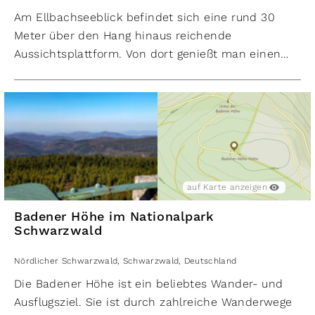
Am Ellbachseeblick befindet sich eine rund 30
Meter über den Hang hinaus reichende
Aussichtsplattform. Von dort genießt man einen
traumhaften Ausblick auf den See und das
Schwarzwaldpanorama mit Baiersbronn-Mitteltal
im Hintergrund.
Der Aussichtspunkt liegt auf 921 Metern Höhe.
Damit liegen ca. 150 Meter Höhenunterschied
zwischen See und Aussichtsplattform, getrennt
durch die steile Karwand.
auf Karte anzeigen
Badener Höhe im Nationalpark
Schwarzwald
Nördlicher Schwarzwald
,
Schwarzwald
,
Deutschland
Die Badener Höhe ist ein beliebtes Wander- und
Ausflugsziel. Sie ist durch zahlreiche Wanderwege