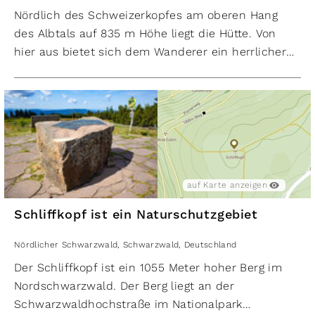
eignet sich sowohl für kurze Ausflüge als auch für
Nördlich des Schweizerkopfes am oberen Hang
einen entspannten Tagesausflug ins
des Albtals auf 835 m Höhe liegt die Hütte. Von
Naturschutzgebiet Kaltenbronn
. Ob als
hier aus bietet sich dem Wanderer ein herrlicher
Ausgangspunkt für eine Runde durch das
Blick auf das Gaistail. Vom Dobel aus ist der
Hochmoor oder als Aussichtspunkt nach einer
Aussichtspunkt „Schweizerkopfhütte” ohne größere
Wanderung – der
Hohlohturm
verbindet Natur,
Steigungen zu erreichen. Der Aufstieg von Bad
Kultur und atemberaubende Ausblicke. Entdecke
Herrenalb ist etwas anstrengender. Vom
die schönsten Wanderungen und Rundwanderwege
Schweizerkopf hat man bei guter Sicht eine
rund um den
Hohlohturm
bei Kaltenbronn,
herrliche Fernsicht bis zu den Vogesen.
Forbach und Bad Wildbad.
Plane deine eigene Wande
Die schönsten Wanderungen und
auf Karte anzeigen
Rundwanderwege rund um den
Schweizerkopf
Schliffkopf ist ein Naturschutzgebiet
bei Dobel und Bad Herrenalb. Plane deine eigene W
Nördlicher Schwarzwald
,
Schwarzwald
,
Deutschland
Der Schliffkopf ist ein 1055 Meter hoher Berg im
Nordschwarzwald. Der Berg liegt an der
Schwarzwaldhochstraße im Nationalpark