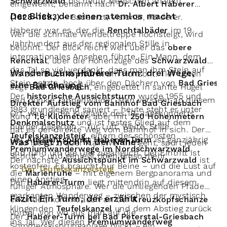
Schwarzwald
bis heute Menschen anzieht.
eingeweiht, benannt nach
Dr. Albert Haberer
Rundwanderwege rund um den Wildseeblick.
Der Blick, der einen atemlos macht
(1828–1893)
– Badearzt, Visionär, Förderer.
Plane deine eigene Wanderung mit Sunhikes.
Haberer war es, der die
Renchtalbäder
im 19.
Wer die schmale Wendeltreppe hochsteigt, wird
Jahrhundert aus der regionalen Stille in
belohnt. Der Blick reicht weit über das
obere
internationales Ansehen führte. Ein Mann, dem
Renchtal
, über die Höhenzüge des
Schwarzwalds
,
das Tal so viel verdankt, dass man ihm Stein auf
Wandern zum Haberer-Turm: drei Wege,
bis zum
Buchkopfturm
am Horizont. Tief unten
Stein setzte, hoch über den Dächern von
Bad Griesb
eine Belohnung
liegt
Bad Griesbach
, eingebettet in sanfte Hügel
Der
historische Aussichtsturm
wurde 1955 und
und dunkle Tannenwälder. Man versteht an diesem
Direkter Aufstieg vom Bahnhof Bad Griesbach
1983 grundlegend saniert – heute steht er unter
Ort, warum die Kurgäste des 19. Jahrhunderts
Rund
1,6 Kilometer
, aber mit
250 Höhenmetern
Denkmalschutz
und ist festes Glied auf dem
hierher pilgerten – für Luft, Weite, Stille.
hat es der direkte Weg vom Bahnhof in sich. Der
Teufelskanzelsteig
, einem der schönsten
Der
Aussichtspunkt Haberer-Turm
ist ganzjährig
Was liegt noch in der Nähe?
Pfad ist kurz, aber klar: Wer ihn geht, spürt jeden
Premiumwanderwege im Nordschwarzwald
.
und rund um die Uhr zugänglich. Der Eintritt ist
Schritt – und genießt oben umso mehr.
Der nächste
Aussichtspunkt im Schwarzwald
ist
kostenfrei. Es braucht nur Beine – und die Lust auf
→ Der Teufelskanzelsteig
die
Marienruhe
– mit eigenem Bergpanorama und
einen Anstieg.
Der
Haberer-Turm
liegt mittendrin auf diesem
ruhiger Atmosphäre. Wer die umliegenden Pfade
markanten Wanderweg – zwischen der mystisch
Fazit: Ein Turm, der erzählt
erkundet, kommt auch an der
Kreuzkopfschanze
klingenden
Teufelskanzel
und dem Abstieg zurück
vorbei, von wo aus man auf die
Der
Haberer-Turm bei Bad Peterstal-Griesbach
ins Tal. Wer diesen
Premiumwanderweg
Sommerskisprunganlage blickt – ein