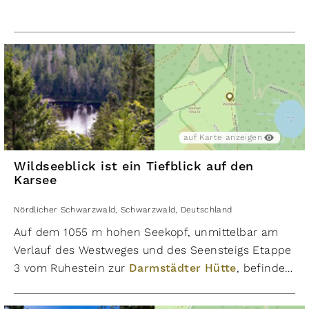
Schwarzwald, zwischen Baiersbronn, Ottenhöfen
und Oppenau. Mehrere Fernwanderwege, darunter
der Westweg, führen über den Schliffkopf.
Bereits 1938 wurde ein 520,1 Hektar großer Teil der
hochmoorartigen Gipfelregion als
Naturschutzgebiet ausgewiesen. Seit 1986 sind
weitere 876,2 Hektar auf dem Gebiet des
Landkreises Freudenstadt unter Naturschutz
auf Karte anzeigen
gestellt. Unter Schutz gestellt ist die typische
Wildseeblick ist ein Tiefblick auf den
Landschaft des Grindenschwarzwaldes mit
Karsee
ausgedehnten Wäldern, Legföhrenbeständen und
dem Karsee Buhlbachsee. Teilbereiche des Waldes
Nördlicher Schwarzwald
,
Schwarzwald
,
Deutschland
sind als Bannwald ausgewiesen. Ein Großteil des
Auf dem 1055 m hohen Seekopf, unmittelbar am
Naturschutzgebietes wurde 2014 in den
Verlauf des Westweges und des Seensteigs Etappe
Nationalpark Schwarzwald integriert.
3 vom Ruhestein zur
Darmstädter Hütte
, befinden
Wanderungen und Rundwanderwege rund um
sich der Wildseeblick und das Euting-Grab. Der
den Schliffkopf selbst planen.
Wildseeblick ist nur durch einen kleinen Hang von