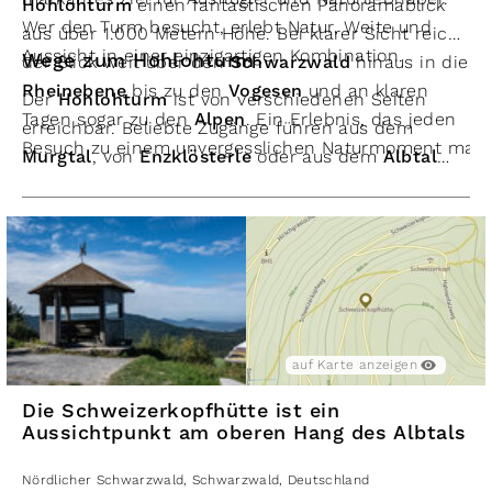
Hohlohturm
einen fantastischen Panoramablick
Wer den Turm besucht, erlebt Natur, Weite und
aus über 1.000 Metern Höhe. Bei klarer Sicht reicht
Aussicht in einer einzigartigen Kombination.
Wege zum Hohlohturm
der Blick weit über den
Schwarzwald
hinaus in die
Rheinebene
bis zu den
Vogesen
und an klaren
Der
Hohlohturm
ist von verschiedenen Seiten
Tagen sogar zu den
Alpen
. Ein Erlebnis, das jeden
erreichbar. Beliebte Zugänge führen aus dem
Besuch zu einem unvergesslichen Naturmoment mach
Murgtal
, von
Enzklösterle
oder aus dem
Albtal
hinauf. Die gut ausgeschilderten Wege laden zu
einem Ausflug in die Natur ein, bei dem man die
Schwarzwaldlandschaft in all ihren Facetten
genießen kann. In der Nähe des Turms lässt sich
das
Hohlohmoor
erkunden. Ein ausgedehntes
Wanderwegenetz führt auf Bohlenwegen zu den
Hochmoorseen und zum
Wildseemoor bei
auf Karte anzeigen
Kaltenbronn
. Von hier aus kann man auch den
Die Schweizerkopfhütte ist ein
Westweg
, die
Murgleiter
und die Felsen im Murgtal e
Aussichtpunkt am oberen Hang des Albtals
Öffnungszeiten und Besuchertipps
Der Turm ist
täglich von 9 bis 18 Uhr
geöffnet und
Nördlicher Schwarzwald
,
Schwarzwald
,
Deutschland