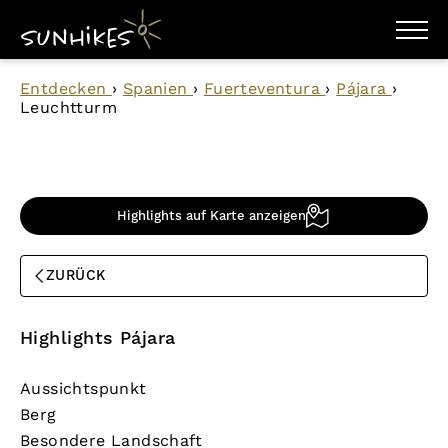
WANDERZIELE
Entdecken
›
Spanien
›
Fuerteventura
›
Pájara
›
WANDERUNGEN
Leuchtturm
ENTDECKEN
MAGAZIN
TRAILBOX
PLANER
Highlights auf Karte anzeigen
ZURÜCK
Highlights Pájara
Aussichtspunkt
Berg
Besondere Landschaft