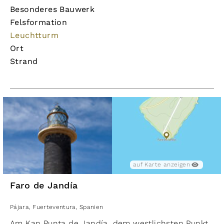
Besonderes Bauwerk
Felsformation
Leuchtturm
Ort
Strand
auf Karte anzeigen
Faro de Jandía
Pájara
,
Fuerteventura
,
Spanien
Am Kap Punta de Jandía, dem westlichsten Punkt