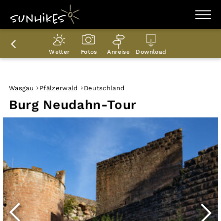
WANDERZIELE
WANDERUNGEN
Wetter
Fotos
Anreise
Download
ENTDECKEN
MAGAZIN
TRAILBOX
PLANER
Wasgau
Pfälzerwald
Deutschland
Burg Neudahn-Tour