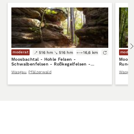
moderat
modera
516 hm
516 hm
16,6 km
Moosbachtal - Hohle Felsen -
Moosba
Schwalbenfelsen - Roßkegelfelsen -
Rundw
Rundwanderung
Wasgau
,
Pfälzerwald
Wasgau