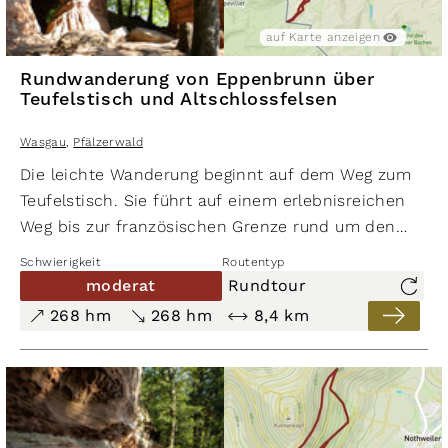
auf Karte anzeigen
Rundwanderung von Eppenbrunn über
Teufelstisch und Altschlossfelsen
Wasgau
,
Pfälzerwald
Die leichte Wanderung beginnt auf dem Weg zum
Teufelstisch. Sie führt auf einem erlebnisreichen
Weg bis zur französischen Grenze rund um den
monumentalen
Altschlossfelsen
– auch "Kleiner
Schwierigkeit
Routentyp
Colorado" genannt. In der Tat erinnern die Felsen
moderat
Rundtour
hier eher an das Monument Valley. Diese
268 hm
268 hm
8,4 km
beeindruckenden Felsformationen bieten nicht nur
atemberaubende Ausblicke auf die umliegende
Landschaft, sondern haben auch ein ganz
besonderes Highlight zu bieten – das sogenannte
"Felsglühen". Wenn alle Voraussetzungen stimmen