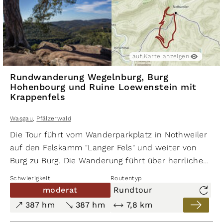
Aussichten. Die Tour führt weiter zur ca. 950 m
entfernten Wegelnburg die mit Panorama
Aussichten wartet. Die leichte Rundwanderung zur
Burgruine Wegelnburg hat eine Länge von knapp
auf Karte anzeigen
5,5 km mit 286 Höhenmetern im Auf- und Abstieg.
Rundwanderung Wegelnburg, Burg
Hohenbourg und Ruine Loewenstein mit
Krappenfels
Wasgau
,
Pfälzerwald
Die Tour führt vom Wanderparkplatz in Nothweiler
auf den Felskamm "Langer Fels" und weiter von
Burg zu Burg. Die Wanderung führt über herrliche
Waldwege und Pfade. Erstes Ziel ist der imposante
Schwierigkeit
Routentyp
Felskamm mit sehr schönen Aussichten. Die Tour
moderat
Rundtour
führt weiter zur ca. 950 m entfernten
Wegelnburg
,
387 hm
387 hm
7,8 km
die mit Panoramablicken lockt. Danach führt der