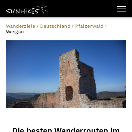
WANDERZIELE
Wanderziele
›
Deutschland
›
Pfälzerwald
›
WANDERUNGEN
Wasgau
ENTDECKEN
MAGAZIN
TRAILBOX
PLANER
Die besten Wanderrouten im