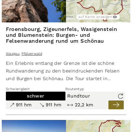
Kilometer lang und weist einen Auf- und Abstieg
von rund 179 Höhenmetern auf.
auf Karte anzeigen
Froensbourg, Zigeunerfels, Wasigenstein
und Blumenstein: Burgen- und
Felsenwanderung rund um Schönau
Wasgau
,
Pfälzerwald
Ein Erlebnis entlang der Grenze ist die schöne
Rundwanderung zu den beeindruckenden Felsen
und Burgen bei Schönau. Die Tour startet in
Schönau und führt uns zunächst zum Pfaffenfels.
Schwierigkeit
Routentyp
Von hier aus genießt man einen atemberaubenden
schwer
Rundtour
Blick auf Schönau im Norden. Doch das ist erst der
911 hm
911 hm
22,2 km
Anfang! Weiter geht es zum Bruderfelsen mit der
herrlichen Aussicht auf die Burg Fleckenstein.
Durch das malerische Hichtenbachtal geht es