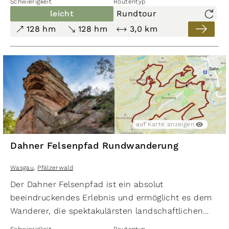
Schwierigkeit
Routentyp
Abstieg von gut 900 Höhenmeter. Doch der
leicht
Rundtour
erlebnisreiche Weg macht die Mühen mehr als wett.
128 hm
128 hm
3,0 km
auf Karte anzeigen
Dahner Felsenpfad Rundwanderung
Wasgau
,
Pfälzerwald
Der Dahner Felsenpfad ist ein absolut
beeindruckendes Erlebnis und ermöglicht es dem
Wanderer, die spektakulärsten landschaftlichen
Highlights des Luftkurortes Dahn hautnah zu
Schwierigkeit
Routentyp