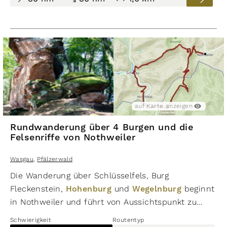
etwas schwieriger. Sie sollten mit Vorsicht
begangen werden. Die Vier-Burgen-Wanderung hat
eine Länge von knapp 11,3 km mit 447
Höhenmetern im Auf- und Abstieg.
auf Karte anzeigen
Rundwanderung über 4 Burgen und die
Felsenriffe von Nothweiler
Wasgau
,
Pfälzerwald
Die Wanderung über Schlüsselfels, Burg
Fleckenstein,
Hohenburg
und
Wegelnburg
beginnt
in Nothweiler und führt von Aussichtspunkt zu
Aussichtspunkt. Schöne Wege führen von einem
Schwierigkeit
Routentyp