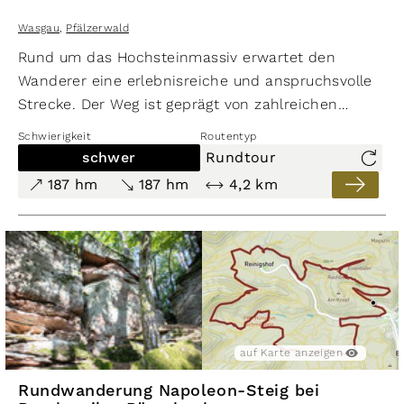
Wasgau
,
Pfälzerwald
Rund um das Hochsteinmassiv erwartet den
Wanderer eine erlebnisreiche und anspruchsvolle
Strecke. Der Weg ist geprägt von zahlreichen
Felsformationen. Wurzelwege und felsige Pfade
Schwierigkeit
Routentyp
machen die Rundwanderung inmitten der
schwer
Rundtour
ausgedehnten Wälder zu einem Erlebnis. Der
187 hm
187 hm
4,2 km
Aufstieg zum Hochsteinmassiv und zum
Schützenfels erfolgt vom Parkplatz Hochstein aus.
Die Rundwanderung ist 4,2 Kilometer lang und mit
einem Auf- und Abstieg von 187 Höhenmetern nur
für trittsichere und schwindelfreie Wanderer geeignet
auf Karte anzeigen
Rundwanderung Napoleon-Steig bei