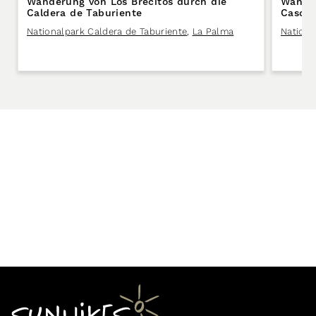
Wanderung von Los Brecitos durch die
Wander
Caldera de Taburiente
Cascad
Nationalpark Caldera de Taburiente
,
La Palma
Nationa