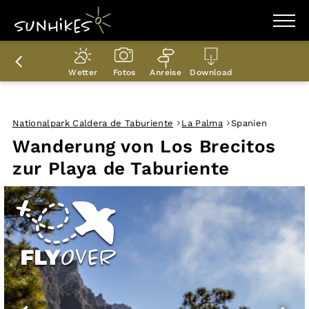
WANDERZIELE
WANDERUNGEN
Wetter
Fotos
Anreise
Download
ENTDECKEN
MAGAZIN
TRAILBOX
PLANER
Nationalpark Caldera de Taburiente
La Palma
Spanien
Wanderung von Los Brecitos
zur Playa de Taburiente