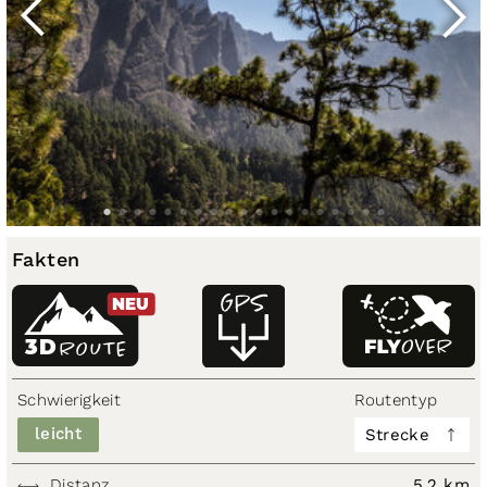
Fakten
NEU
3D
ROUTE
Schwierigkeit
Routentyp
leicht
Strecke
Distanz
5,2 km