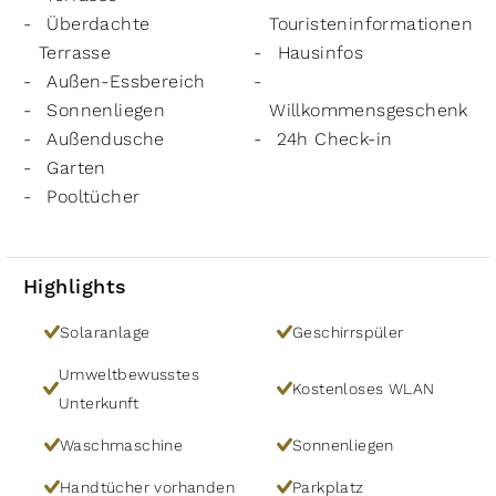
Überdachte
Touristeninformationen
Terrasse
Hausinfos
Außen-Essbereich
Sonnenliegen
Willkommensgeschenk
Außendusche
24h Check-in
Garten
Pooltücher
Highlights
Solaranlage
Geschirrspüler
Umweltbewusstes
Kostenloses WLAN
Unterkunft
Waschmaschine
Sonnenliegen
Handtücher vorhanden
Parkplatz