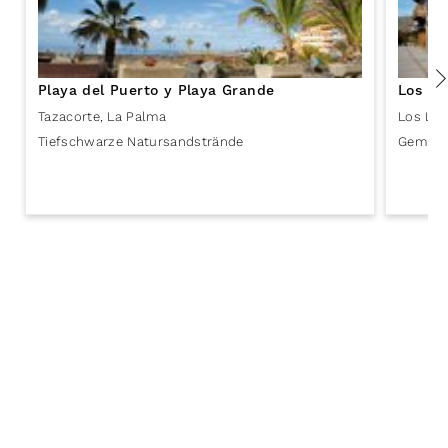
Playa del Puerto y Playa Grande
Los Ll
Tazacorte
,
La Palma
Los Lla
Tiefschwarze Natursandstrände
Gemütli