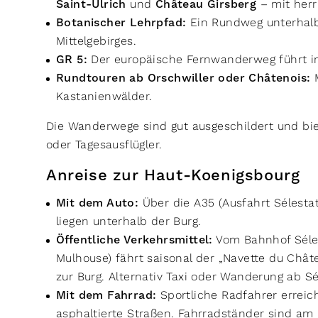
Saint-Ulrich
und
Château Girsberg
– mit her
Botanischer Lehrpfad:
Ein Rundweg unterhalb 
Mittelgebirges.
GR 5:
Der europäische Fernwanderweg führt in 
Rundtouren ab Orschwiller oder Châtenois:
M
Kastanienwälder.
Die Wanderwege sind gut ausgeschildert und bi
oder Tagesausflügler.
Anreise zur Haut-Koenigsbourg
Mit dem Auto:
Über die A35 (Ausfahrt Sélestat
liegen unterhalb der Burg.
Öffentliche Verkehrsmittel:
Vom Bahnhof Séles
Mulhouse) fährt saisonal der „Navette du Chât
zur Burg. Alternativ Taxi oder Wanderung ab Sél
Mit dem Fahrrad:
Sportliche Radfahrer erreic
asphaltierte Straßen. Fahrradständer sind am