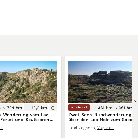
moderat
m
794 hm
12,2 km
361 hm
361 hm
en-Wanderung vom Lac
Zwei-Seen-Rundwanderung vo
Forlet und Soultzeren
über den Lac Noir zum Gazon 
Hochvogesen in Frankreich
en
Hochvogesen
,
Vogesen