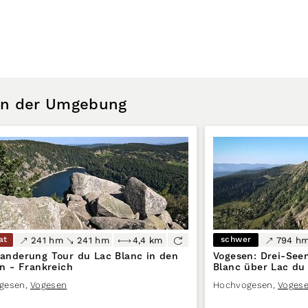
 in der Umgebung
at
schwer
241 hm
241 hm
4,4 km
794 h
nderung Tour du Lac Blanc in den
Vogesen: Drei-Se
n - Frankreich
Blanc über Lac du 
Eck
gesen
,
Vogesen
Hochvogesen
,
Voges