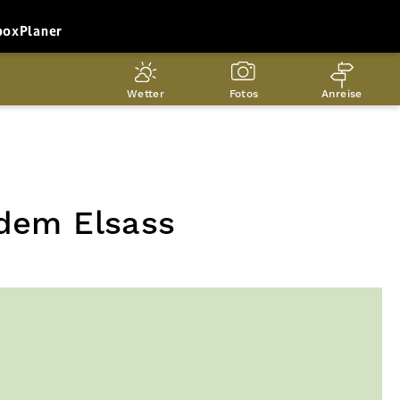
box
Planer
Wetter
Fotos
Anreise
 dem Elsass