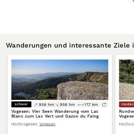
Wanderungen und interessante Ziele
schwer
moder
956 hm
956 hm
17,7 km
Vogesen: Vier Seen Wanderung vom Lac
Rundwa
Blanc zum Lac Vert und Gazon du Faing
Vogese
Hochvogesen
,
Vogesen
Hochvo