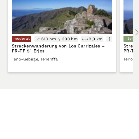
moderat
leicht
613 hm
300 hm
9,0 km
Streckenwanderung von Los Carrizales –
Streck
PR-TF 51 Erjos
PR-TF 
Teno-Gebirge
,
Teneriffa
Teno-Ge