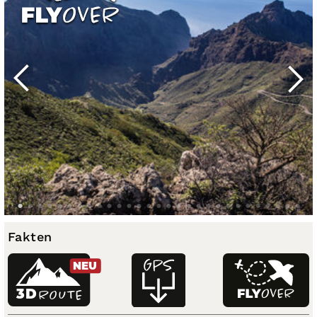
Fakten
NEU
3D
ROUTE