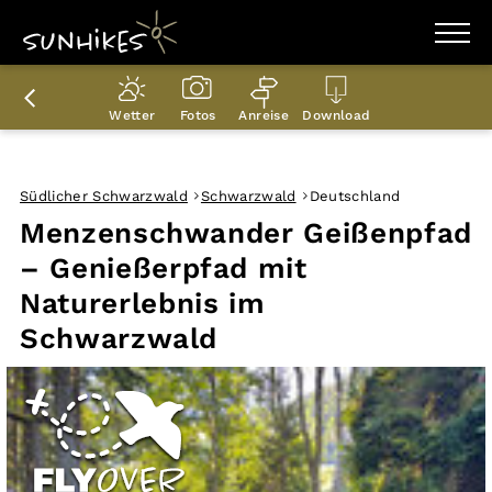
WANDERZIELE
WANDERUNGEN
Wetter
Fotos
Anreise
Download
ENTDECKEN
MAGAZIN
TRAILBOX
PLANER
Südlicher Schwarzwald
Schwarzwald
Deutschland
Menzenschwander Geißenpfad
– Genießerpfad mit
Naturerlebnis im
Schwarzwald