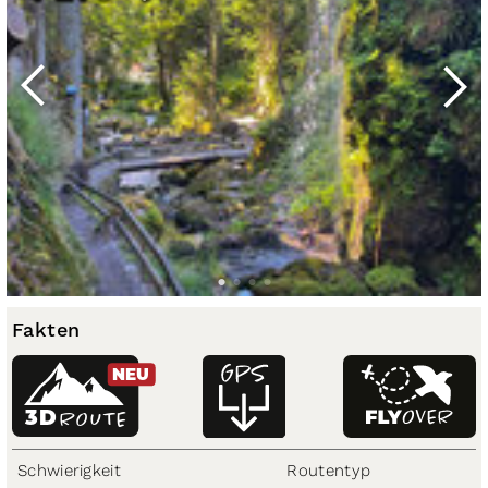
Fakten
NEU
3D
ROUTE
Schwierigkeit
Routentyp