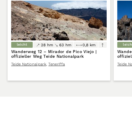
leicht
leich
28 hm
63 hm
0,8 km
Wanderweg 12 – Mirador de Pico Viejo |
Wander
offizieller Weg Teide Nationalpark
offizi
Teide Nationalpark
,
Teneriffa
Teide N