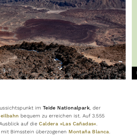
Aussichtspunkt im
Teide Nationalpark
, der
Seilbahn
bequem zu erreichen ist. Auf 3.555
usblick auf die
Caldera »Las Cañadas«
.
, mit Bimsstein überzogenen
Montaña Blanca
.