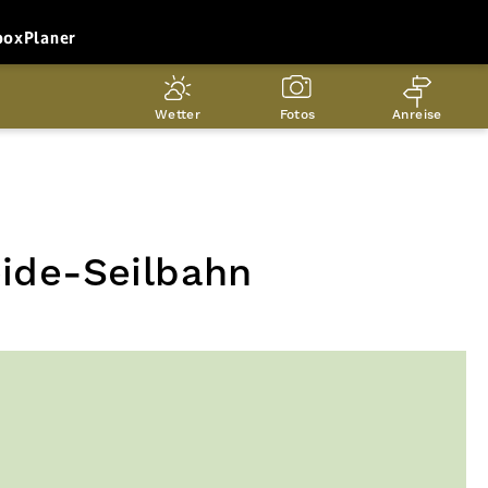
box
Planer
Wetter
Fotos
Anreise
eide-Seilbahn