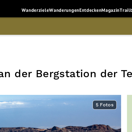
Wanderziele
Wanderungen
Entdecken
Magazin
Trail
n der Bergstation der T
5 Fotos