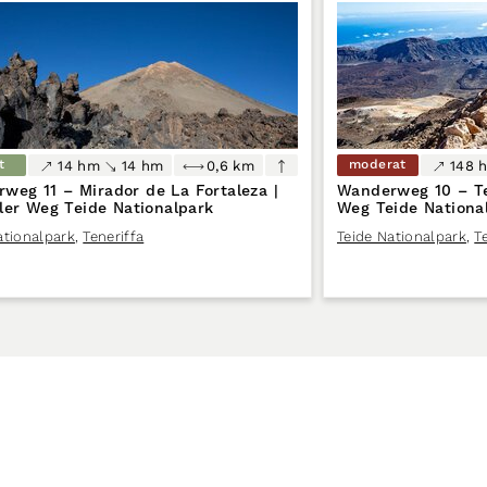
t
moderat
14 hm
14 hm
0,6 km
148 
weg 11 – Mirador de La Fortaleza |
Wanderweg 10 – Tel
eller Weg Teide Nationalpark
Weg Teide Nationa
ationalpark
,
Teneriffa
Teide Nationalpark
,
T