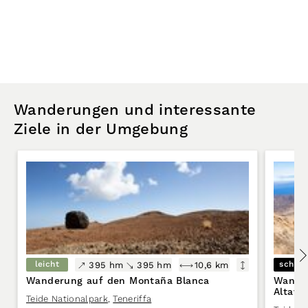
Wanderungen und interessante
Ziele in der Umgebung
leicht
schwe
395 hm
395 hm
10,6 km
Wanderung auf den Montaña Blanca
Wanderung Montaña B
Altavis
Teide Nationalpark
,
Teneriffa