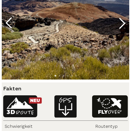
Fakten
NEU
3D
ROUTE
Schwierigkeit
Routentyp