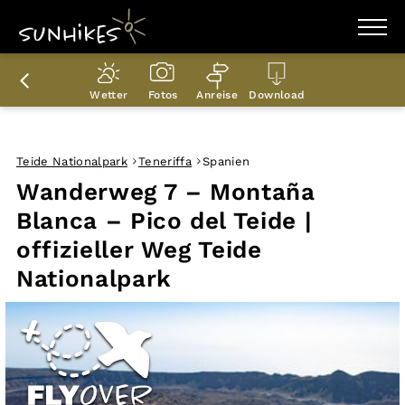
WANDERZIELE
WANDERUNGEN
Wetter
Fotos
Anreise
Download
ENTDECKEN
MAGAZIN
TRAILBOX
PLANER
Teide Nationalpark
Teneriffa
Spanien
Wanderweg 7 – Montaña
Blanca – Pico del Teide |
offizieller Weg Teide
Nationalpark