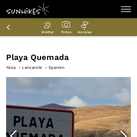
WANDERZIELE
WANDERUNGEN
Wetter
Fotos
Anreise
ENTDECKEN
MAGAZIN
TRAILBOX
PLANER
Playa Quemada
Yaiza
Lanzarote
Spanien