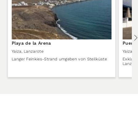
Playa de la Arena
Puerto
Yaiza
,
Lanzarote
Yaiza
,
L
Langer Feinkies-Strand umgeben von Steilküste
Exklusi
Lanzaro