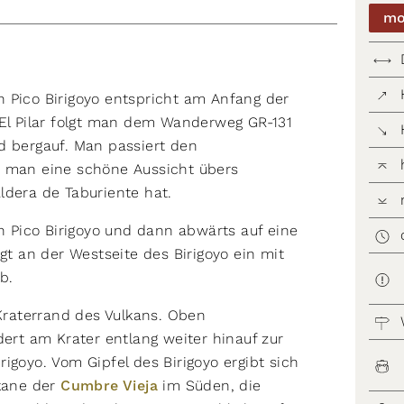
mo
 Pico Biri­goyo entspricht am Anfang der
 El Pilar folgt man dem Wanderweg GR-131
d bergauf. Man passiert den
m man eine schöne Aussicht übers
ldera de Taburiente hat.
Pico Biri­goyo und dann abwärts auf eine
gt an der Westseite des Birigoyo ein mit
ab.
raterrand des Vulkans. Oben
rt am Krater entlang weiter hinauf zur
igoyo. Vom Gipfel des Birigoyo ergibt sich
lkane der
Cumbre Vieja
im Süden, die