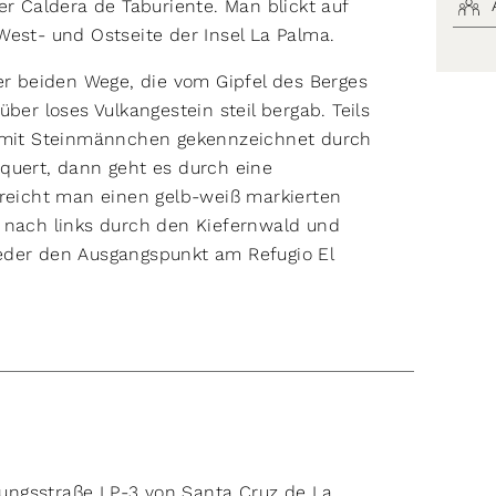
 Caldera de Taburiente. Man blickt auf
West- und Ostseite der Insel La Palma.
 beiden Wege, die vom Gipfel des Berges
ber loses Vulkangestein steil bergab. Teils
h mit Steinmännchen gekennzeichnet durch
quert, dann geht es durch eine
rreicht man einen gelb-weiß markierten
n nach links durch den Kiefernwald und
eder den Ausgangspunkt am Re­fugio El
ndungsstraße LP-3 von Santa Cruz de La