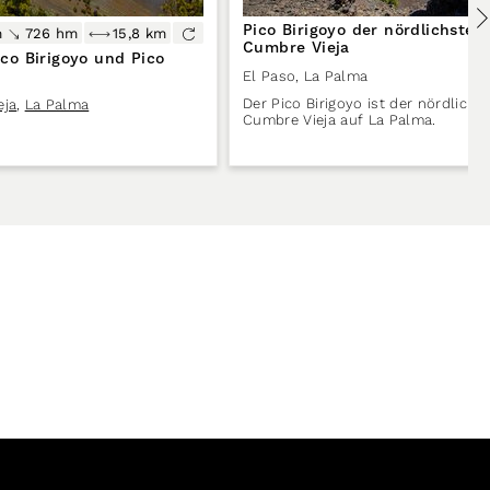
Pico Birigoyo der nördlichste G
m
726 hm
15,8 km
Cumbre Vieja
o Birigoyo und Pico
El Paso
,
La Palma
Der Pico Birigoyo ist der nördlichst
eja
,
La Palma
Cumbre Vieja auf La Palma.