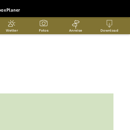
box
Planer
Wetter
Fotos
Anreise
Download