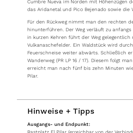
Cumbre Nueva im Norden mit Höhenzügen der
das Aridanetal und Pico Bejenado sowie die 
Für den Rückweg nimmt man den rechten der
hinunterführen. Der Weg verläuft zu anfangs ü
in kurzen Kehren führt der Weg gelegentlic
Vulkanaschefelder. Ein Waldstück wird durch
Feuerschneise weiter abwärts. Schließlich e
Wanderweg (PR LP 16 / 17). Diesem folgt ma
erreicht man nach fünf bis zehn Minuten wi
Pilar.
Hinweise + Tipps
Ausgangs- und Endpunkt:
Rastplatz El Pilar (erreichbar von der Verbi