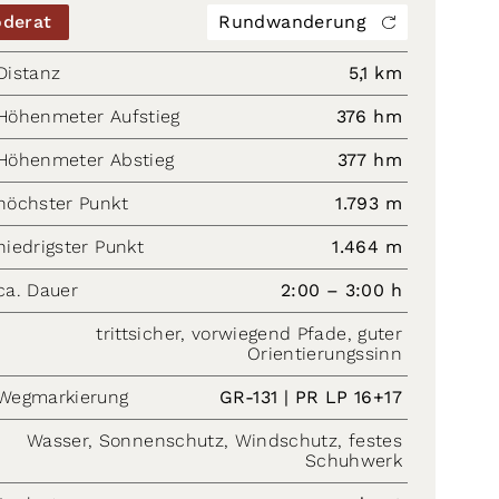
derat
Rundwanderung
Distanz
5,1 km
Höhenmeter Aufstieg
376 hm
Höhenmeter Abstieg
377 hm
höchster Punkt
1.793 m
niedrigster Punkt
1.464 m
ca. Dauer
2:00 – 3:00 h
trittsicher, vorwiegend Pfade, guter
Orientierungssinn
Wegmarkierung
GR-131 | PR LP 16+17
Wasser, Sonnenschutz, Windschutz, festes
Schuhwerk