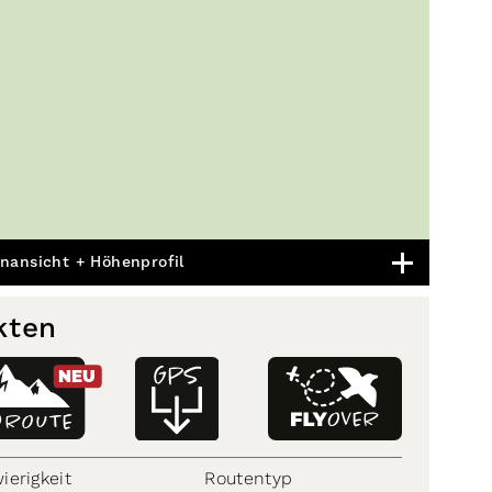
nansicht + Höhenprofil
kten
NEU
D
ROUTE
ierigkeit
Routentyp