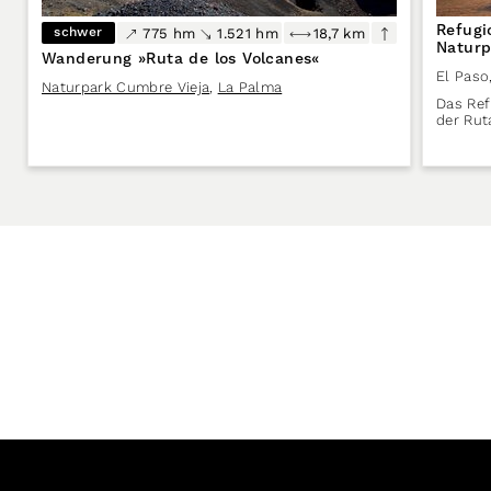
Refugi
schwer
775 hm
1.521 hm
18,7 km
Naturp
Wanderung »Ruta de los Volcanes«
El Paso
Naturpark Cumbre Vieja
,
La Palma
Das Ref
der Rut