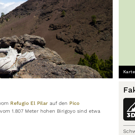
Karte
Fa
t vom
Refugio El Pilar
auf den
Pico
vom 1.807 Meter hohen Biri­goyo sind etwa
3
Schw