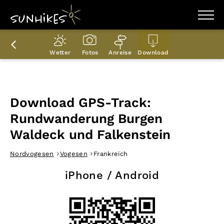
WANDERZIELE
WANDERUNGEN
Wetter
Fotos
Anreise
Download
ENTDECKEN
MAGAZIN
TRAILBOX
PLANER
Download GPS-Track:
Rundwanderung Burgen
Waldeck und Falkenstein
Nordvogesen
Vogesen
Frankreich
iPhone / Android