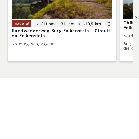
Châtea
moderat
311 hm
311 hm
10,5 km
Falken
Rundwanderweg Burg Falkenstein - Circuit
du Falkenstein
Nordvo
Burg Fa
Nordvogesen
,
Vogesen
die Rui