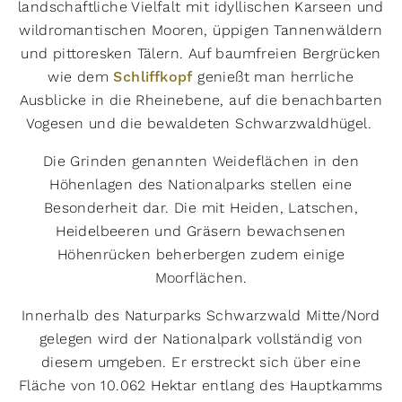
landschaftliche Vielfalt mit idyllischen Karseen und
Schwierigkeit
wildromantischen Mooren, üppigen Tannenwäldern
leicht
moderat
schwer
und pittoresken Tälern. Auf baumfreien Bergrücken
wie dem
Schliffkopf
genießt man herrliche
Eigenschaften
Ausblicke in die Rheinebene, auf die benachbarten
schwindelfrei
trittsicher
Vogesen und die bewaldeten Schwarzwaldhügel.
vorwiegend Pfade
leicht zu folgen
Die Grinden genannten Weideflächen in den
gute Grundkondition
guter Orientierungssinn
Höhenlagen des Nationalparks stellen eine
Besonderheit dar. Die mit Heiden, Latschen,
kinderfreundlich
Genehmigung erforderlich
Heidelbeeren und Gräsern bewachsenen
gebührenpflichtig
alpines Gelände
Höhenrücken beherbergen zudem einige
hundefreundlich
streckenweise weglos
Moorflächen.
Routentyp
Innerhalb des Naturparks Schwarzwald Mitte/Nord
gelegen wird der Nationalpark vollständig von
Hin- und Zurück
Rundwanderung
diesem umgeben. Er erstreckt sich über eine
Strecke
Fläche von 10.062 Hektar entlang des Hauptkamms