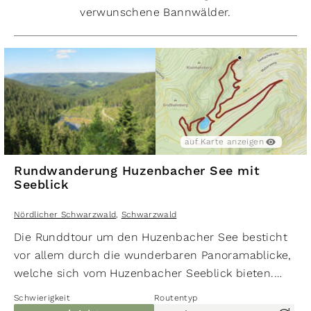
verwunschene Bannwälder.
leicht
177 hm
177 hm
4,0 km
Rundwanderung um den Huzenbacher See
Nördlicher Schwarzwald
,
Schwarzwald
auf Karte anzeigen
auf Karte anzeigen
Rundwanderung Huzenbacher See mit
Seeblick
leicht
314 hm
314 hm
9,0 km
Nördlicher Schwarzwald
,
Schwarzwald
Rundwanderung Huzenbacher See mit Seeblick
Die Runddtour um den Huzenbacher See besticht
Nördlicher Schwarzwald
,
Schwarzwald
auf Karte anzeigen
vor allem durch die wunderbaren Panoramablicke,
welche sich vom Huzenbacher Seeblick bieten.
Aber mindestens ebenso spektakulär ist der
Schwierigkeit
Routentyp
Karsee mit seiner interessanten Vegetation. Ein