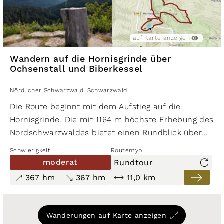
auf Karte anzeigen
Wandern auf die Hornisgrinde über
Ochsenstall und Biberkessel
Nördlicher Schwarzwald
,
Schwarzwald
Die Route beginnt mit dem Aufstieg auf die
Hornisgrinde. Die mit 1164 m höchste Erhebung des
Nordschwarzwaldes bietet einen Rundblick über
die Rheinebene und das Langenbachtal. Bei
Schwierigkeit
Routentyp
schönem Wetter ist der Aussichtsturm für
moderat
Rundtour
Besucher geöffnet. Die Länge der Wanderung
367 hm
367 hm
11,0 km
beträgt ca. 11 km. Im Auf- und Abstieg sind 367
Höhenmeter zu überwinden. Kondition und
Trittsicherheit sind erforderlich.
Wanderungen auf Karte anzeigen