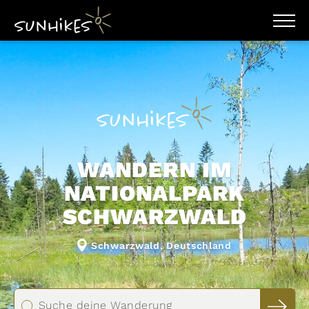
WANDERZIELE
WANDERUNGEN
16 Touren
ENTDECKEN
MAGAZIN
Ergebnisse filtern
TRAILBOX
PLANER
Karte
Raster
WANDERN IM
NATIONALPARK
SCHWARZWALD
Distanz km
Höhenmeter
Schwarzwald, Deutschland
Höhenmeter
Schwierigkeit
leicht
moderat
schwer
Suche deine Wanderung