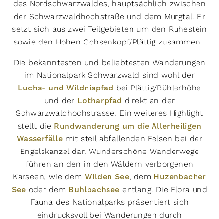
des Nordschwarzwaldes, hauptsächlich zwischen
Ø Auslastung
der Schwarzwaldhochstraße und dem Murgtal. Er
stark
moderat
gering
setzt sich aus zwei Teilgebieten um den Ruhestein
sowie den Hohen Ochsenkopf/Plättig zusammen.
Filter zurücksetzen
Die bekanntesten und beliebtesten Wanderungen
16
Routen anzeigen
im Nationalpark Schwarzwald sind wohl der
leicht
273 hm
273 hm
8,5 km
Luchs- und Wildnispfad
bei Plättig/Bühlerhöhe
Rundwanderung Herrenwies - Herrenwieser See -
und der
Lotharpfad
direkt an der
Seekopf - Badener Höhe
Schwarzwaldhochstrasse. Ein weiteres Highlight
Nördlicher Schwarzwald
,
Schwarzwald
stellt die
Rundwanderung um die Allerheiligen
auf Karte anzeigen
Wasserfälle
mit steil abfallenden Felsen bei der
Engelskanzel dar. Wunderschöne Wanderwege
führen an den in den Wäldern verborgenen
Karseen, wie dem
Wilden See
, dem
Huzenbacher
See
oder dem
Buhlbachsee
entlang. Die Flora und
Fauna des Nationalparks präsentiert sich
eindrucksvoll bei Wanderungen durch