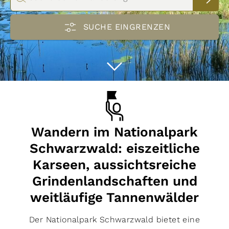
Eigenschaften
schwindelfrei
trittsicher
vorwiegend Pfade
SUCHE EINGRENZEN
leicht zu folgen
gute Grundkondition
guter Orientierungssinn
kinderfreundlich
Genehmigung erforderlich
gebührenpflichtig
Distanz km
alpines Gelände
hundefreundlich
streckenweise weglos
Routentyp
Hin- und Zurück
Rundwanderung
Strecke
Höhenmeter
Ø Auslastung
Wandern im Nationalpark
stark
moderat
gering
Filter zurücksetzen
16
Routen anzeigen
Schwarzwald: eiszeitliche
Karseen, aussichtsreiche
Höhenmeter
Grindenlandschaften und
weitläufige Tannenwälder
Der Nationalpark Schwarzwald bietet eine