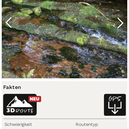
Fakten
NEU
3D
ROUTE
Schwierigkeit
Routentyp