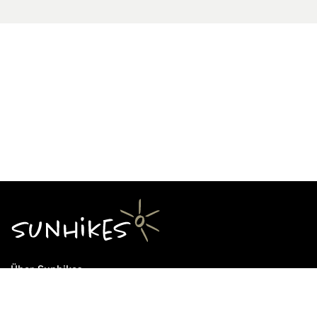
Über Sunhikes
Die Mission von Sunhikes
Warum Sunhikes
Sunhikes Partner