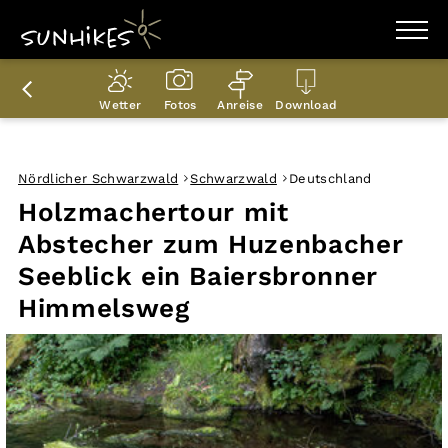
WANDERZIELE
WANDERUNGEN
Wetter
Fotos
Anreise
Download
ENTDECKEN
MAGAZIN
TRAILBOX
PLANER
Nördlicher Schwarzwald
Schwarzwald
Deutschland
Holzmachertour mit
Abstecher zum Huzenbacher
Seeblick ein Baiersbronner
Himmelsweg