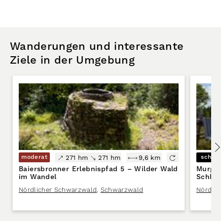
Wanderungen und interessante
Ziele in der Umgebung
moderat
schwe
271 hm
271 hm
9,6 km
Baiersbronner Erlebnispfad 5 – Wilder Wald
Murgle
im Wandel
Schlif
Nördlicher Schwarzwald
,
Schwarzwald
Nördli