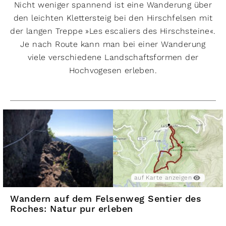
Ø Auslastung
Nicht weniger spannend ist eine Wanderung über
den leichten Klettersteig bei den Hirschfelsen mit
stark
moderat
gering
der langen Treppe »Les escaliers des Hirschsteine«.
Je nach Route kann man bei einer Wanderung
Filter zurücksetzen
viele verschiedene Landschaftsformen der
Hochvogesen erleben.
29
Routen anzeigen
schwer
501 hm
501 hm
9,4 km
Wandern auf dem Felsenweg
Sentier des Roches: Natur pur
erleben
Hochvogesen
auf Karte anzeigen
,
Vogesen
Wandern auf dem Felsenweg Sentier des
auf Karte anzeigen
auf Karte ausblenden
Roches: Natur pur erleben