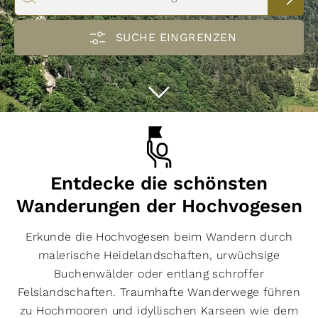
Eigenschaften
schwindelfrei
trittsicher
vorwiegend Pfade
SUCHE EINGRENZEN
leicht zu folgen
gute Grundkondition
guter Orientierungssinn
kinderfreundlich
Genehmigung erforderlich
gebührenpflichtig
Distanz km
alpines Gelände
hundefreundlich
streckenweise weglos
Routentyp
Hin- und Zurück
Rundwanderung
Strecke
Höhenmeter
Ø Auslastung
Entdecke die schönsten
stark
moderat
gering
Filter zurücksetzen
29
Routen anzeigen
Wanderungen der Hochvogesen
Höhenmeter
Erkunde die Hochvogesen beim Wandern durch
malerische Heidelandschaften, urwüchsige
Buchenwälder oder entlang schroffer
Felslandschaften. Traumhafte Wanderwege führen
zu Hochmooren und idyllischen Karseen wie dem