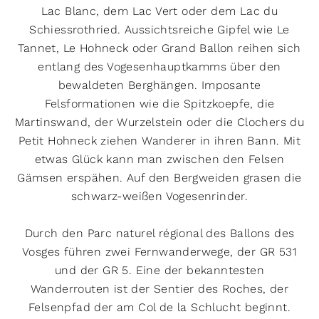
Schwierigkeit
Lac Blanc, dem Lac Vert oder dem Lac du
Schiessrothried. Aussichtsreiche Gipfel wie Le
leicht
moderat
schwer
Tannet, Le Hohneck oder Grand Ballon reihen sich
Eigenschaften
entlang des Vogesenhauptkamms über den
bewaldeten Berghängen. Imposante
schwindelfrei
trittsicher
Felsformationen wie die Spitzkoepfe, die
vorwiegend Pfade
leicht zu folgen
Martinswand, der Wurzelstein oder die Clochers du
Petit Hohneck ziehen Wanderer in ihren Bann. Mit
gute Grundkondition
guter Orientierungssinn
etwas Glück kann man zwischen den Felsen
kinderfreundlich
Genehmigung erforderlich
Gämsen erspähen. Auf den Bergweiden grasen die
gebührenpflichtig
alpines Gelände
schwarz-weißen Vogesenrinder.
hundefreundlich
streckenweise weglos
Durch den Parc naturel régional des Ballons des
Routentyp
Vosges führen zwei Fernwanderwege, der GR 531
und der GR 5. Eine der bekanntesten
Hin- und Zurück
Rundwanderung
Wanderrouten ist der Sentier des Roches, der
Strecke
Felsenpfad der am Col de la Schlucht beginnt.