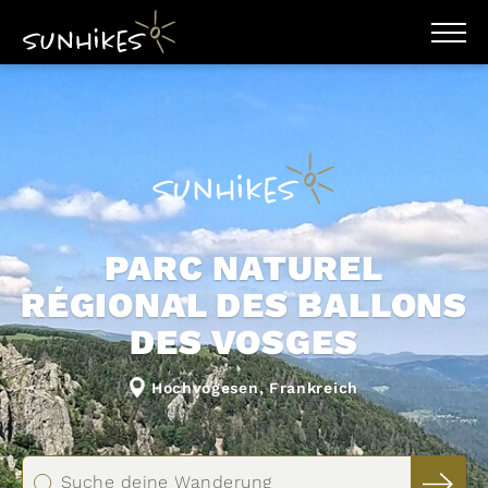
WANDERZIELE
WANDERUNGEN
29 Touren
ENTDECKEN
MAGAZIN
Ergebnisse filtern
TRAILBOX
PLANER
Karte
Raster
PARC NATUREL
RÉGIONAL DES BALLONS
DES VOSGES
Distanz km
Höhenmeter
Hochvogesen, Frankreich
Höhenmeter
Schwierigkeit
leicht
moderat
schwer
Suche deine Wanderung