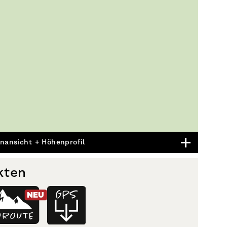
nansicht + Höhenprofil
kten
NEU
D
ROUTE