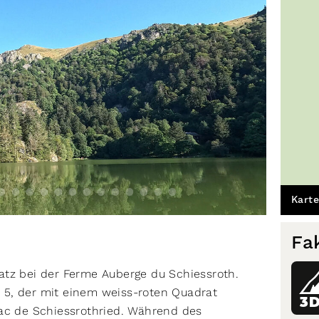
Karte
Fa
atz bei der Ferme Auberge du Schiessroth.
 5, der mit einem weiss-roten Quadrat
3
Lac de Schiessrothried. Während des