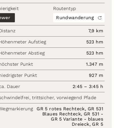
ierigkeit
Routentyp
hwer
Rundwanderung
Distanz
7,9 km
Höhenmeter Aufstieg
523 hm
Höhenmeter Abstieg
523 hm
höchster Punkt
1.347 m
niedrigster Punkt
927 m
ca. Dauer
2:45 – 3:45 h
schwindelfrei, trittsicher, vorwiegend Pfade
Wegmarkierung
GR 5 rotes Rechteck, GR 531
Blaues Rechteck, GR 531 -
GR 5 Variante - blaues
Dreieck, GR 5