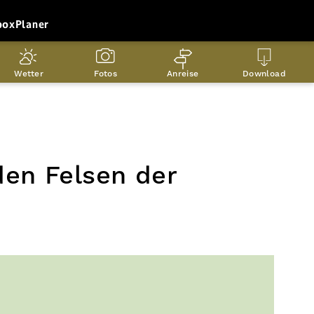
box
Planer
Wetter
Fotos
Anreise
Download
den Felsen der