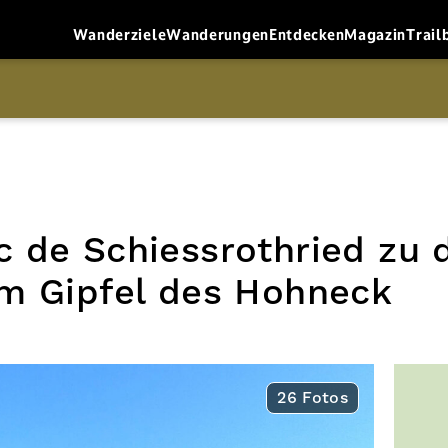
Wanderziele
Wanderungen
Entdecken
Magazin
Trail
 de Schiessrothried zu 
m Gipfel des Hohneck
26 Fotos