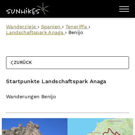
WANDERZIELE
Wanderziele
›
Spanien
›
Teneriffa
›
WANDERUNGEN
Landschaftspark Anaga
›
Benijo
ENTDECKEN
MAGAZIN
TRAILBOX
PLANER
ZURÜCK
Startpunkte Landschaftspark Anaga
Wanderungen Benijo