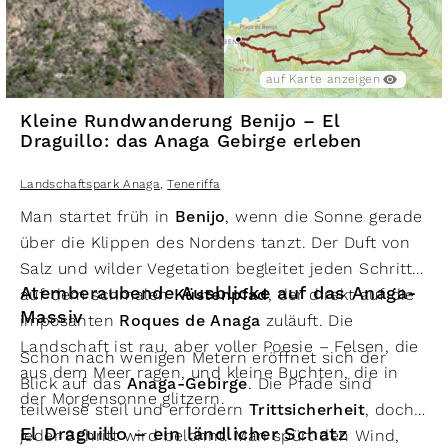
auf Karte anzeigen
Kleine Rundwanderung Benijo – El
Draguillo: das Anaga Gebirge erleben
Landschaftspark Anaga
,
Teneriffa
Man startet früh in
Benijo
, wenn die Sonne gerade
über die Klippen des Nordens tanzt. Der Duft von
Salz und wilder Vegetation begleitet jeden Schritt
Atemberaubende Ausblicke auf das Anaga-
auf dem schmalen
Küstenpfad
, der direkt auf die
Massiv
imposanten
Roques de Anaga
zuläuft. Die
Landschaft ist rau, aber voller Poesie – Felsen, die
Schon nach wenigen Metern eröffnet sich der
aus dem Meer ragen, und kleine Buchten, die in
Blick auf das
Anaga-Gebirge
. Die Pfade sind
der Morgensonne glitzern.
teilweise steil und erfordern
Trittsicherheit
, doch
El Draguillo – ein ländlicher Schatz
jeder Schritt wird belohnt. Man spürt den Wind,