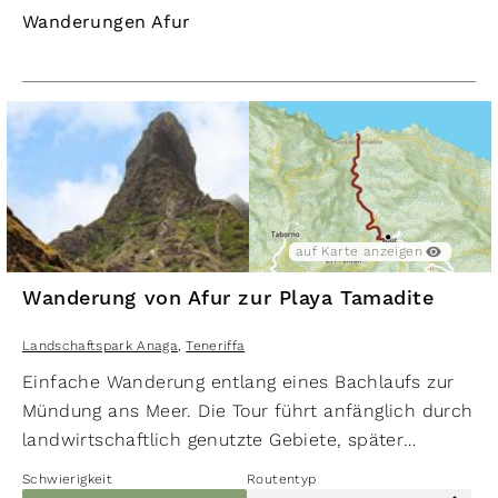
Wanderungen Afur
auf Karte anzeigen
Wanderung von Afur zur Playa Tamadite
Landschaftspark Anaga
,
Teneriffa
Einfache Wanderung entlang eines Bachlaufs zur
Mündung ans Meer. Die Tour führt anfänglich durch
landwirtschaftlich genutzte Gebiete, später
passiert man interessante Felsforma­tionen.
Schwierigkeit
Routentyp
Höhepunkt ist die landschaftlich schöne Playa de Tam