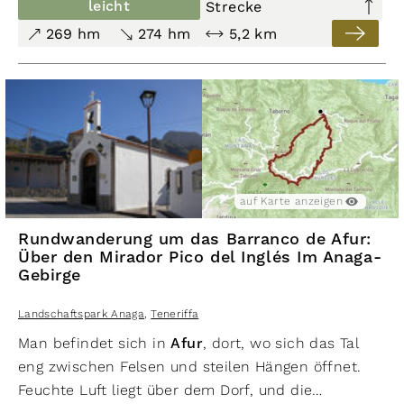
leicht
Strecke
269 hm
274 hm
5,2 km
auf Karte anzeigen
Rundwanderung um das Barranco de Afur:
Über den Mirador Pico del Inglés Im Anaga-
Gebirge
Landschaftspark Anaga
,
Teneriffa
Man befindet sich in
Afur
, dort, wo sich das Tal
eng zwischen Felsen und steilen Hängen öffnet.
Feuchte Luft liegt über dem Dorf, und die