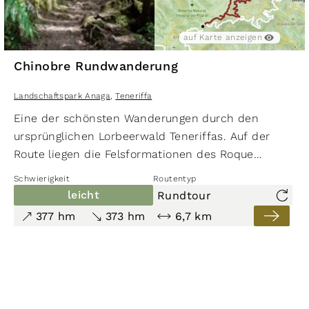
auf Karte anzeigen
Chinobre Rundwanderung
Landschaftspark Anaga
,
Teneriffa
Eine der schönsten Wanderungen durch den
ursprünglichen Lorbeerwald Tene­riffas. Auf der
Route liegen die Felsformationen des Roque
Chinobre und Roque de Anambro. Vom
Schwierigkeit
Routentyp
Aussichtspunkt Cabezo del Tejo bietet sich ein
leicht
Rundtour
atemberaubender Blick auf die steile Nordküste
377 hm
373 hm
6,7 km
des Anaga-Gebirges.