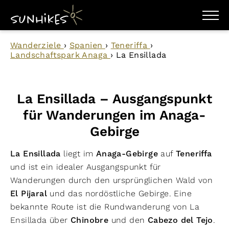
WANDERZIELE
Wanderziele
›
Spanien
›
Teneriffa
›
WANDERUNGEN
Landschaftspark Anaga
›
La Ensillada
ENTDECKEN
MAGAZIN
TRAILBOX
PLANER
La Ensillada – Ausgangspunkt
für Wanderungen im Anaga-
Gebirge
La Ensillada
liegt im
Anaga-Gebirge
auf
Teneriffa
und ist ein idealer Ausgangspunkt für
Wanderungen durch den ursprünglichen Wald von
El Pijaral
und das nordöstliche Gebirge. Eine
bekannte Route ist die Rundwanderung von La
Ensillada über
Chinobre
und den
Cabezo del Tejo
.