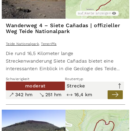
auf Karte anzeigen
Wanderweg 4 – Siete Cañadas | offizieller
Weg Teide Nationalpark
Teide Nationalpark
,
Teneriffa
Die rund 16,5 Kilometer lange
Streckenwanderung Siete Cañadas bietet eine
interessanten Einblick in die Geologie des Teide
Nationalparks. Zur Blütezeit trifft man nahe
El
Schwierigkeit
Routentyp
Portillo
auf den Blauen Teide-Natternkopf, die
moderat
Strecke
riesigen roten Tanijasten (Wildprets Roter
342 hm
251 hm
16,4 km
Natternkopf) siedeln in den unteren Bereichen der
Hänge der Caldera de Las Cañadas.