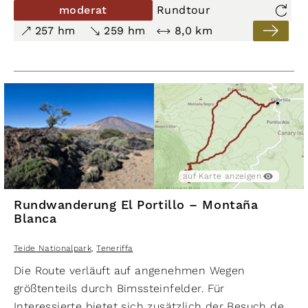
moderat
Rundtour
257 hm
259 hm
8,0 km
auf Karte anzeigen
Rundwanderung El Portillo – Montaña
Blanca
Teide Nationalpark
,
Teneriffa
Die Route verläuft auf angenehmen Wegen
größtenteils durch Bimssteinfelder. Für
Interessierte bietet sich zusätzlich der Besuch des