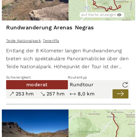
auf Karte anzeigen
Rundwanderung Arenas Negras
Teide Nationalpark
,
Teneriffa
Entlang der 8 Kilometer langen Rundwanderung
bieten sich spektakuläre Panoramablicke über den
Teide Nationalpark. Höhepunkt der Tour ist der
Abstieg von der Hochebene Llano de Maja über
Schwierigkeit
Routentyp
den schwarzen Picón am Montaña de las Arenas Neg
moderat
Rundtour
253 hm
257 hm
8,0 km