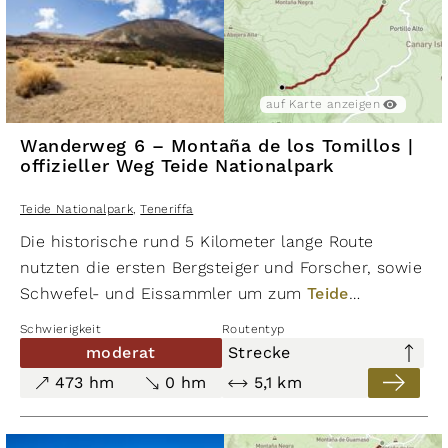
auf Karte anzeigen
Wanderweg 6 – Montaña de los Tomillos |
offizieller Weg Teide Nationalpark
Teide Nationalpark
,
Teneriffa
Die historische rund 5 Kilometer lange Route
nutzten die ersten Bergsteiger und Forscher, sowie
Schwefel- und Eissammler um zum
Teide
aufstiegen. Den Startpunkt erreicht man von El
Schwierigkeit
Routentyp
Portillo über Weg 1 - La Fortaleza oder von der
moderat
Strecke
Siedlung Portillo Alto über Weg 24 - Portillo Alto.
473 hm
0 hm
5,1 km