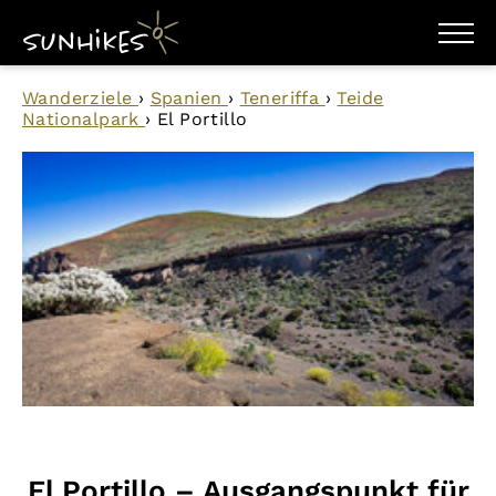
WANDERZIELE
Wanderziele
›
Spanien
›
Teneriffa
›
Teide
WANDERUNGEN
Nationalpark
›
El Portillo
ENTDECKEN
MAGAZIN
TRAILBOX
PLANER
El Portillo – Ausgangspunkt für