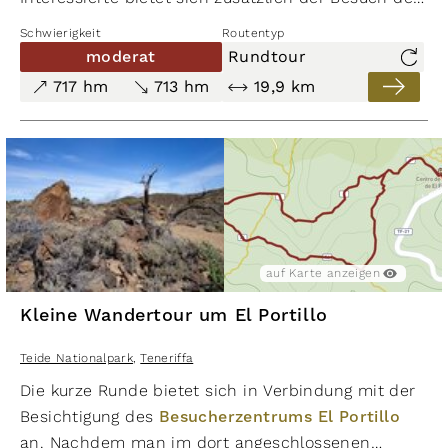
botanischen Gartens am
Besucherzentrum El
Schwierigkeit
Routentyp
Portillo
an (Haupt-Blütezeit in den frühen Sommermo
moderat
Rundtour
717 hm
713 hm
19,9 km
auf Karte anzeigen
Kleine Wandertour um El Portillo
Teide Nationalpark
,
Teneriffa
Die kurze Runde bietet sich in Verbindung mit der
Besichtigung des
Besucherzentrums El Portillo
an. Nachdem man im dort angeschlossenen