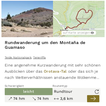
auf Karte anzeigen
Rundwanderung um den Montaña de
Guamaso
Teide Nationalpark
,
Teneriffa
Eine angenehme Kurzwanderung mit sehr schönen
Ausblicken über das
Orotava-Tal
oder das sich je
nach Wetterverhältnissen anstauende Wolkenmeer.
In der Übergangszone zwischen lichtem
Schwierigkeit
Routentyp
Kiefernwald und Hochgebirgsvegetation lassen sich
leicht
Rundtour
mit etwas Glück Vögel wie der Teide-Fink, der
74 hm
74 hm
3,6 km
Kanarienvogel oder die Afrikanische Blaumeise beoba