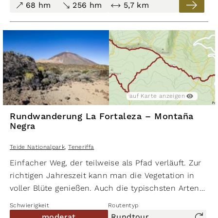
68 hm
256 hm
5,7 km
auf Karte anzeigen
Rundwanderung La Fortaleza – Montaña
Negra
Teide Nationalpark
,
Teneriffa
Einfacher Weg, der teilweise als Pfad verläuft. Zur
richtigen Jahreszeit kann man die Vegetation in
voller Blüte genießen. Auch die typischsten Arten
der Tierwelt des Parks, wie Kanaren­pieper,
Schwierigkeit
Routentyp
Raubwürger und den Pimelia-Käfer kann man hier
moderat
Rundtour