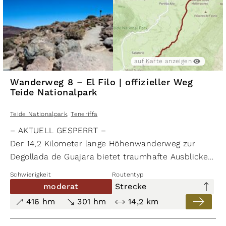
auf Karte anzeigen
Wanderweg 8 – El Filo | offizieller Weg
Teide Nationalpark
Teide Nationalpark
,
Teneriffa
– AKTUELL GESPERRT –
Der 14,2 Kilometer lange Höhenwanderweg zur
Degollada de Guajara bietet traumhafte Ausblicke
über den Teide Nationalpark und den Süden der
Schwierigkeit
Routentyp
Insel.
moderat
Strecke
​Mit Abstieg zum
Parador
verlängert sich die
416 hm
301 hm
14,2 km
Strecke auf 19 Kilometer mit einem Gesamtaufstieg
von 505 Metern und einem Gesamtabstieg von 620 Met