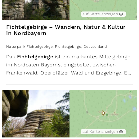
auf Karte anzeigen
Fichtelgebirge – Wandern, Natur & Kultur
in Nordbayern
Naturpark Fichtelgebirge
,
Fichtelgebirge
,
Deutschland
Das
Fichtelgebirge
ist ein markantes Mittelgebirge
im Nordosten Bayerns, eingebettet zwischen
Frankenwald, Oberpfälzer Wald und Erzgebirge. Es
erstreckt sich über Teile der Landkreise Wunsiedel,
Bayreuth und Tirschenreuth und zeichnet sich
durch seine hufeisenförmige Form sowie seine
dichten Wälder und imposanten Granitformationen
aus. Der höchste Gipfel ist der
Schneeberg
mit
1.051 Metern, dicht gefolgt vom
Ochsenkopf
(1.024 m). Beide sind beliebte Ziele für Wanderer,
auf Karte anzeigen
Wintersportler und Naturliebhaber.