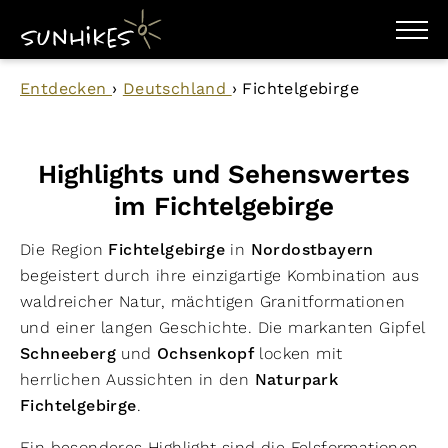
WANDERZIELE
Entdecken
›
Deutschland
›
Fichtelgebirge
WANDERUNGEN
ENTDECKEN
MAGAZIN
TRAILBOX
Highlights und Sehenswertes
PLANER
im Fichtelgebirge
Die Region
Fichtelgebirge
in
Nordostbayern
begeistert durch ihre einzigartige Kombination aus
waldreicher Natur, mächtigen Granitformationen
und einer langen Geschichte. Die markanten Gipfel
Schneeberg
und
Ochsenkopf
locken mit
herrlichen Aussichten in den
Naturpark
Fichtelgebirge
.
Ein besonderes Highlight sind die Felsformationen