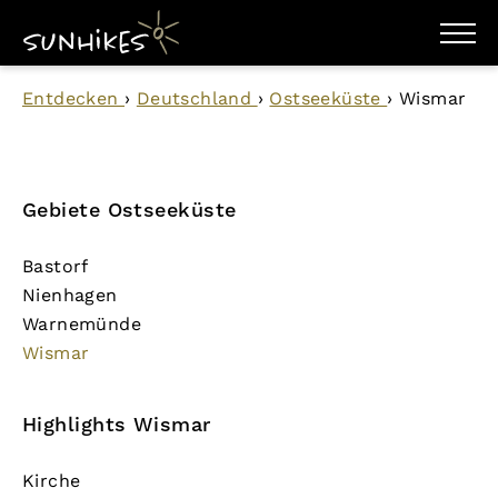
WANDERZIELE
Entdecken
›
Deutschland
›
Ostseeküste
›
Wismar
WANDERUNGEN
ENTDECKEN
MAGAZIN
TRAILBOX
PLANER
Gebiete Ostseeküste
Bastorf
Nienhagen
Warnemünde
Wismar
Highlights Wismar
Kirche