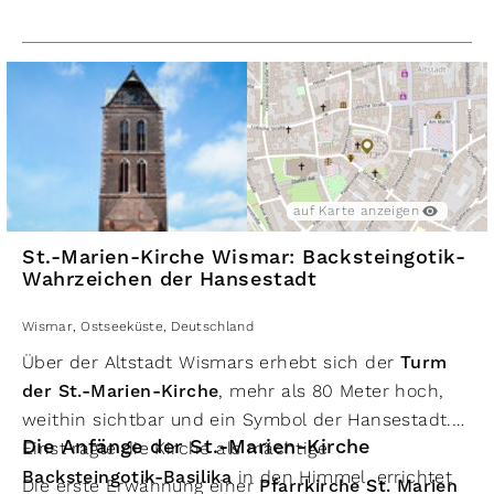
auf Karte anzeigen
St.-Marien-Kirche Wismar: Backsteingotik-
Wahrzeichen der Hansestadt
Wismar
,
Ostseeküste
,
Deutschland
Über der Altstadt Wismars erhebt sich der
Turm
der St.-Marien-Kirche
, mehr als 80 Meter hoch,
weithin sichtbar und ein Symbol der Hansestadt.
Die Anfänge der St.-Marien-Kirche
Einst ragte die Kirche als mächtige
Backsteingotik-Basilika
in den Himmel, errichtet
Die erste Erwähnung einer
Pfarrkirche St. Marien