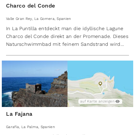
Charco del Conde
Igualero zu fahren und von dort aus entlang der
Wanderwege zum Mirador del Erque zu gelangen.
Valle Gran Rey
,
La Gomera
,
Spanien
Ein unvergessliches Naturerlebnis erwartet einen.
In La Puntilla entdeckt man die idyllische Lagune
Charco del Conde direkt an der Promenade. Dieses
Naturschwimmbad mit feinem Sandstrand wird
regelmäßig vom Meerwasser durchflutet. Diese
natürliche Gegebenheit führte zur Entstehung
eines einzigartigen Ökosystems, das Charco del
Conde zu einem wissenschaftlich interessanten
Ort machte, welcher nun unter besonderem
Schutz steht. Der Bereich ist durch eine
Natursteinmole geschützt, deswegen ist Charco del
auf Karte anzeigen
Conde für Familien mit Kindern geeignet.
La Fajana
Garafía
,
La Palma
,
Spanien