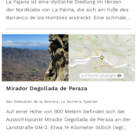
La Fajana ist eine idyllische Siedlung im Herzen
der Nordküste von La Palma, die sich am Fuße des
Barranco de los Hombres erstreckt. Eine schmale,
einspurige Straße führt von Franceses aus dorthin
und bietet aufgrund ihrer unberührten Natur eine
üppige Flora sowie atemberaubende Ausblicke.
​Es sei darauf hingewiesen, dass der Ort oft mit
einem gleichnamigen Naturschwimmbecken in der
Nähe von Barlovento verwechselt wird.​
auf Karte anzeigen
Einige wenige Bananenpflanzen und eine Handvoll
Mirador Degollada de Peraza
Häuser prägen das Ortsbild. Letztere sind
allerdings meist nur am Wochenende bewohnt. Hin
San Sebastián de la Gomera
,
La Gomera
,
Spanien
und wieder kampieren hier auch Hippies.
Auf einer Höhe von 900 Metern befindet sich der
Unterhalb der eindrucksvollen Steilküste erstreckt
Aussichtspunkt Mirador Degollada de Peraza an der
sich ein wunderschöner kleiner Strandabschnitt,
Landstraße GM-2. Etwa 14 Kilometer östlich liegt
der von Bananenstauden und schattenspendenden
die Hauptstadt San Sebastián. Die Aussicht von
Bäumen umgeben ist. Wenn man ein Stück nach