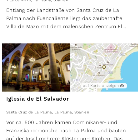
Villa de Mazo
,
La Palma
,
Spanien
Entlang der Landstraße von Santa Cruz de La
Palma nach Fuencaliente liegt das zauberhafte
Villa de Mazo mit dem malerischen Zentrum El
Pueblo de Villa de Mazo. Die prachtvollen
Herrenhäuser der Stadt schmiegen sich an den
Hang der benachbarten Cumbre Vieja und
versprühen einen einzigartigen Charme.
Am Fuße der steilen Gassen von Mazo erhebt sich
die Iglesia Parroquial de San Blas, eine historische
Kirche aus dem Jahr 1512. Im Inneren erwartet
auf Karte anzeigen
Besucher eine kunstvoll verzierte Decke im
Iglesia de El Salvador
Mudéjar-Stil sowie ein bezauberndes Ensemble
aus flämischen Skulpturen. Gleich nebenan
Santa Cruz de La Palma
,
La Palma
,
Spanien
befindet sich die Casa Parroquial, die als Residenz
Vor ca. 500 Jahren kamen Dominikaner- und
des Priesters dient.
Franziskanermönche nach La Palma und bauten
Mazo beherbergt zudem die Escuela de Artesania,
auf der Insel mehrere Klöster und Kirchen. Das