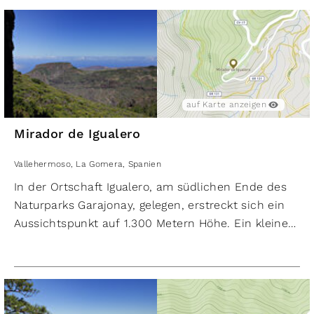
Regel moderat. Das macht den Strand besonders
kinderfreundlich. Der Strand wird täglich gereinigt,
wodurch er als sehr sauber gilt.
auf Karte anzeigen
Mirador de Igualero
Vallehermoso
,
La Gomera
,
Spanien
In der Ortschaft Igualero, am südlichen Ende des
Naturparks Garajonay, gelegen, erstreckt sich ein
Aussichtspunkt auf 1.300 Metern Höhe. Ein kleines,
gelb getünchtes Kapellchen und das Monumento al
Silbo Gomero (Denkmal der gomerischen
Pfeifsprache) schmücken den Platz. Der Blick gen
Westen offenbart die majestätische Schlucht