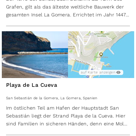
Grafen, gilt als das älteste weltliche Bauwerk der
gesamten Insel La Gomera. Errichtet im Jahr 1447
als Teil der Stadtbefestigung von San Sebastián,
zeugt dieser historische Turm noch heute von
vergangenen Zeiten. Mehrmals schwer beschädigt
wurde der Turm immer wieder in ursprünglicher
Form instand gesetzt.
Als einfache und eher repräsentative
Befestigungsanlage konzipiert, konnte der Turm
auf Karte anzeigen
dem Aufstand der Urbevölkerung La Gomeras 1488
Playa de La Cueva
widerstehen. Heute wird der Turm als historische
Ausstellungsstätte genutzt und bietet Besuchern
San Sebastián de la Gomera
,
La Gomera
,
Spanien
einen Einblick in die bewegte Geschichte der Insel.
Im östlichen Teil am Hafen der Hauptstadt San
Sebastián liegt der Strand Playa de la Cueva. Hier
sind Familien in sicheren Händen, denn eine Mole
schützt die Bucht und der Wellengang ist in der