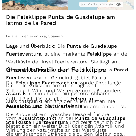
Baumwipfel des Kiefernwaldes der Corona Forestal e
auf Karte anzeigen
Die Felsklippe Punta de Guadalupe am
Istmo de la Pared
Pájara
,
Fuerteventura
,
Spanien
Lage und Überblick:
Die
Punta de Guadalupe
Fuerteventura
ist eine markante
Felsklippe
an der
Westküste der Insel Fuerteventura. Sie liegt am
Charakteristik der Felsklippe
Istmo de la Pared
in der Nähe des Ortes
La Pared
Fuerteventura
im Gemeindegebiet Pájara.
Die
Felsklippe Fuerteventura
wurde über lange
Die helle Kalksteinformation ragt weit in den
Zeit durch Wind und Wellen geformt. Besonders
Atlantik
hinein und ist ein gut erreichbarer
auffällig ist das natürliche
Felsentor
Aussichtspunkt entlang der rauen Küstenlinie.
Aussicht und Naturerlebnis
Fuerteventura
, das durch Erosion entstanden ist.
Die Klippe ist ein typisches Beispiel für die
Vom
Aussichtspunkt
sn der
Punta de Guadalupe
Steilküste Fuerteventura
und zeigt deutlich die
bietet sich ein weiter Blick über den Atlantik und
Wirkung der Naturkräfte an der Westküste.
die umliegenden Strände bis zu den Gipfeln des