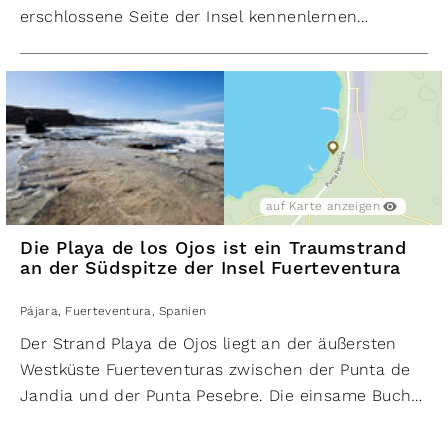
erschlossene Seite der Insel kennenlernen
möchten. Die Umgebung ist geprägt von einer
kargen, offenen Landschaft. Häufig sind hier die
kleinen
Atlashörnchen Fuerteventura
zu
beobachten, die sich gut an die trockenen
Bedingungen angepasst haben.
Sie eignet sich für kurze Spaziergänge,
Naturbeobachtung und als
Aussichtspunkt
auf Karte anzeigen
Fuerteventura Westküste
abseits der größeren Touri
Die Playa de los Ojos ist ein Traumstrand
an der Südspitze der Insel Fuerteventura
Pájara
,
Fuerteventura
,
Spanien
Der Strand Playa de Ojos liegt an der äußersten
Westküste Fuerteventuras zwischen der Punta de
Jandia und der Punta Pesebre. Die einsame Bucht
Playa de Ojos hat einen feinen, hellgelben
Sandstrand. Der Strand liegt am Fuße der