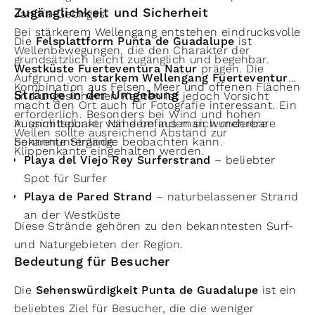
Zugänglichkeit und Sicherheit
Jandía-Gebirges.
Bei stärkerem Wellengang entstehen eindrucksvolle
Die
Felsplattform Punta de Guadalupe
ist
Wellenbewegungen, die den Charakter der
grundsätzlich leicht zugänglich und begehbar.
Westküste Fuerteventura Natur
prägen. Die
Aufgrund von
starkem Wellengang Fuerteventura
Kombination aus Felsen, Meer und offenen Flächen
Strände in der Umgebung
und ungesicherten Kanten ist jedoch Vorsicht
macht den Ort auch für Fotografie interessant. Ein
erforderlich. Besonders bei Wind und hohen
Aussichtspunkt, von dem aus man wunderbare
In unmittelbarer Nähe befinden sich mehrere
Wellen sollte ausreichend Abstand zur
Sonnenuntergänge beobachten kann.
bekannte Strände:
Klippenkante eingehalten werden.
Playa del Viejo Rey Surferstrand
– beliebter
Spot für Surfer
Playa de Pared Strand
– naturbelassener Strand
an der Westküste
Diese Strände gehören zu den bekanntesten Surf-
und Naturgebieten der Region.
Bedeutung für Besucher
Die
Sehenswürdigkeit Punta de Guadalupe
ist ein
beliebtes Ziel für Besucher, die die weniger