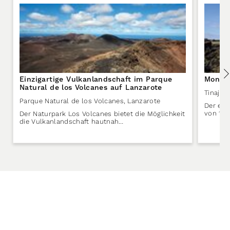
Einzigartige Vulkanlandschaft im Parque
Montañ
Natural de los Volcanes auf Lanzarote
Tinajo
,
Parque Natural de los Volcanes
,
Lanzarote
Der ers
von 173
Der Naturpark Los Volcanes bietet die Möglichkeit
die Vulkanlandschaft hautnah…