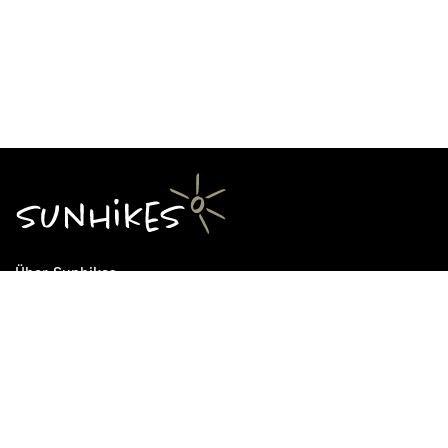
Über Sunhikes
Die Mission von Sunhikes
Warum Sunhikes
Sunhikes Partner
Nutzungsbedingungen
Home
Datenschutz
Sitemap
Datenschutzeinstellungen
Impressum
Cookie Einstellungen