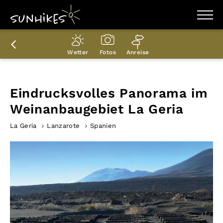
WANDERZIELE
WANDERUNGEN
Wetter
Fotos
Anreise
ENTDECKEN
MAGAZIN
TRAILBOX
PLANER
Eindrucksvolles Panorama im
Weinanbaugebiet La Geria
La Geria
Lanzarote
Spanien