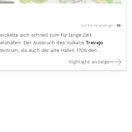
auf Karte anzeigen
wickelte sich schnell zum für lange Zeit
elshafen. Der Ausbruch des Vulkans
Trevejo
szentrum, da auch der alte Hafen 1706 den
damaligen Wohlstand kann man noch heute an der
Highlight anzeigen
ustil der wenigen verschonten Gebäude ablesen.
en Stadt eröffnet sich bei einem Spaziergang durch
lerische Gässchen führen zu den zentralen Plätzen
 P. de la Libertad. In deren Umfeld befinden sich
ptkirche Santa Ana, die
Kapelle Ermita de San
mingo
, heute u.a. ein Museum für zeitgenössische
r der Marqués de la Quinta Roja und der Condes de
que de la Puerta de Tierra sowie die kleine Festung
en schützen sollte, und daneben die