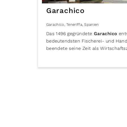
Garachico
Garachico
,
Teneriffa
,
Spanien
Das 1496 gegründete
Garachico
ent
bedeutendsten Fischerei- und Hand
beendete seine Zeit als Wirtschaft
Lavaströmen zum Opfer fiel. Den 
städtebaulichen Anlage und dem Ba
Die gelassene Atmosphäre der klein
die denkmalgeschützte Altstadt. Ma
P. de Juan González de la Torre und
einige Sehenswürdigkeiten: die Hau
Roque
, der
Convento de Santo Do
kana­rische Kunst, die Herrenhäuse
La Gomera (Casa de Piedra), der Par
San Miguel, die den Hafen vor Pirat