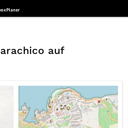
box
Planer
Garachico auf