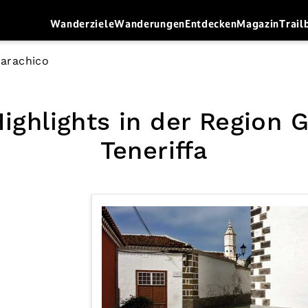
Wanderziele
Wanderungen
Entdecken
Magazin
Trail
arachico
ighlights in der Region 
Teneriffa