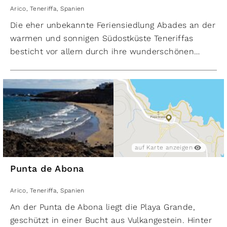
Die Playa de Tajao liegt direkt neben dem Hafen.
Arico
,
Teneriffa
,
Spanien
Der unbewachte 50 Meter lange Strand besteht
Die eher unbekannte Feriensiedlung Abades an der
aus flachen Steinen und schwarzem Sand.
warmen und sonnigen Südostküste Teneriffas
besticht vor allem durch ihre wunderschönen
Sandstrände. Die dunklen, feinsandigen
Naturstrände verteilen sich auf drei geschützte
Buchten, welche von interessanten
Lavaformationen eingerahmt werden. Die Strände
sind durch angelegte Wege miteinander ver­
bunden, Liegestühle können gemietet werden.
Auch als Tauchspot ist die Küste vor Abades
auf Karte anzeigen
beliebt. In der reichen Unterwasserwelt lassen
Punta de Abona
sich zahlreiche Fischarten, darunter auch
Barrakudas, beobachten.
Arico
,
Teneriffa
,
Spanien
Im kleinen Örtchen findet man Fischrestaurants,
An der Punta de Abona liegt die Playa Grande,
Bars und Einkaufsmöglichkeiten. Einige der
geschützt in einer Bucht aus Vulkangestein. Hinter
Ferienhäuser sind im Besitz von Einheimischen aus