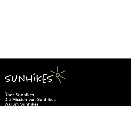
meist trockenen Wasserfall Salto de las Hiedras
sehen und hat einen sehr tiefen Blick in den
Barranco Tamadaya.
Nach Ortiz, Las Vegas, Arico und La Sabinita
führen alte Pfade durch Schluchten oder über
Bergkämme. Einige der Wanderrouten können zu
einem Rundweg miteinander verbunden werden.
Plane deine eigene Wanderung um den
Bergrücken Risco las Yedras mit Sunhikes.
Entdecke die
20 schönsten Wanderungen auf
Teneriffa
! Erlebe spektakuläre Ausblicke und
einzigartige Natur. Starte dein Abenteuer jetzt!
Über Sunhikes
Die Mission von Sunhikes
Warum Sunhikes
Sunhikes Partner
Nutzungsbedingungen
Home
Datenschutz