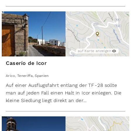
auf Karte anzeigen
Caserío de Icor
Arico
,
Teneriffa
,
Spanien
Auf einer Ausflugsfahrt entlang der TF - 28 sollte
man auf jeden Fall einen Halt in Icor einlegen. Die
kleine Siedlung liegt direkt an der
beeindruckenden Schlucht Barranco de Icor.
Schon in der Zeit vor der Eroberung sollen hier
Guanchen gesiedelt haben, man soll hier die
Überreste eines Versammlungsplatzes, eines