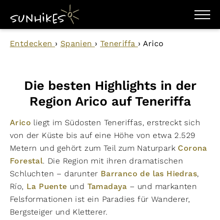
WANDERZIELE
Entdecken
›
Spanien
›
Teneriffa
›
Arico
WANDERUNGEN
ENTDECKEN
MAGAZIN
TRAILBOX
Die besten Highlights in der
PLANER
Region Arico auf Teneriffa
Arico
liegt im Südosten Teneriffas, erstreckt sich
von der Küste bis auf eine Höhe von etwa 2.529
Metern und gehört zum Teil zum Naturpark
Corona
Forestal
. Die Region mit ihren dramatischen
Schluchten – darunter
Barranco de las Hiedras
,
Río,
La Puente
und
Tamadaya
– und markanten
Felsformationen ist ein Paradies für Wanderer,
Bergsteiger und Kletterer.