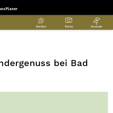
box
Planer
Wetter
Fotos
Anreise
ndergenuss bei Bad