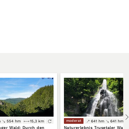
moderat
m
554 hm
15,3 km
641 hm
641 hm
nger Wald: Durch den
Naturerlebnis Trusetaler Wasse