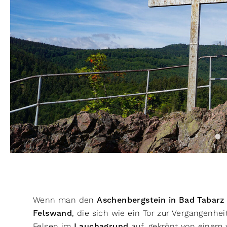
Wenn man den
Aschenbergstein in Bad Tabarz
Felswand
, die sich wie ein Tor zur Vergangenhe
Felsen im
Lauchagrund
auf, gekrönt von einem 