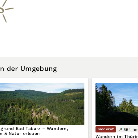
 in der Umgebung
grund Bad Tabarz – Wandern,
moderat
554 h
rn & Natur erleben
Wandern im Thüri