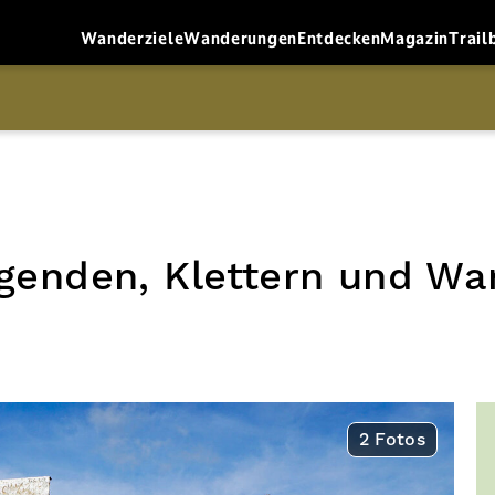
Wanderziele
Wanderungen
Entdecken
Magazin
Trail
genden, Klettern und Wa
2 Fotos