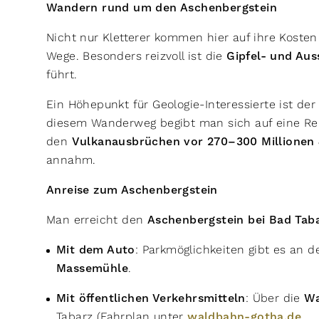
Wandern rund um den Aschenbergstein
Nicht nur Kletterer kommen hier auf ihre Kost
Wege. Besonders reizvoll ist die
Gipfel- und Aus
führt.
Ein Höhepunkt für Geologie-Interessierte ist de
diesem Wanderweg begibt man sich auf eine Reis
den
Vulkanausbrüchen vor 270–300 Millionen
annahm.
Anreise zum Aschenbergstein
Man erreicht den
Aschenbergstein bei Bad Tab
Mit dem Auto
: Parkmöglichkeiten gibt es an d
Massemühle
.
Mit öffentlichen Verkehrsmitteln
: Über die
Wa
Tabarz (Fahrplan unter
waldbahn-gotha.de