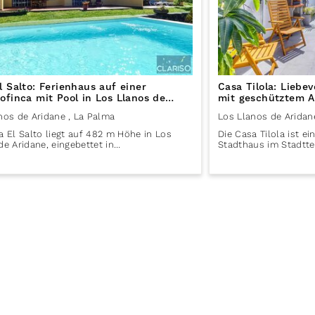
l Salto: Ferienhaus auf einer
Casa Tilola: Liebe
ofinca mit Pool in Los Llanos de
mit geschütztem A
e auf La Palma
Aridane auf La Pa
nos de Aridane
, La Palma
Los Llanos de Aridan
a El Salto liegt auf 482 m Höhe in Los
Die Casa Tilola ist ei
de Aridane, eingebettet in…
Stadthaus im Stadtte