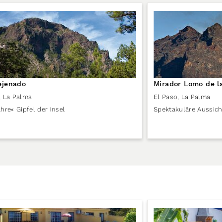
ejenado
Mirador Lomo de l
,
La Palma
El Paso
,
La Palma
hre« Gipfel der Insel
Spektakuläre Aussich