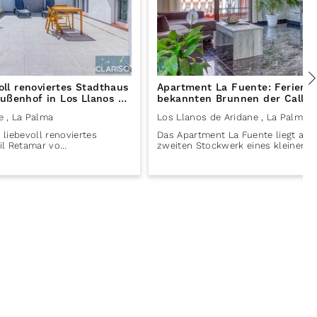
voll renoviertes Stadthaus
Apartment La Fuente: Ferien
ußenhof in Los Llanos de
bekannten Brunnen der Calle R
lma
Llanos de Aridane auf La Palm
e
, La Palma
Los Llanos de Aridane
, La Palma
n liebevoll renoviertes
Das Apartment La Fuente liegt au
il Retamar vo…
zweiten Stockwerk eines kleinen…