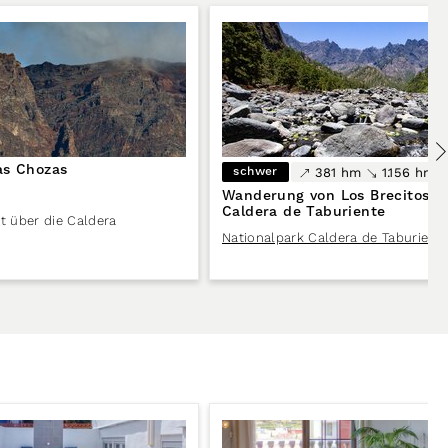
as Chozas
schwer
381 hm
1.156 hm
Wanderung von Los Brecitos d
Caldera de Taburiente
t über die Caldera
Nationalpark Caldera de Taburient