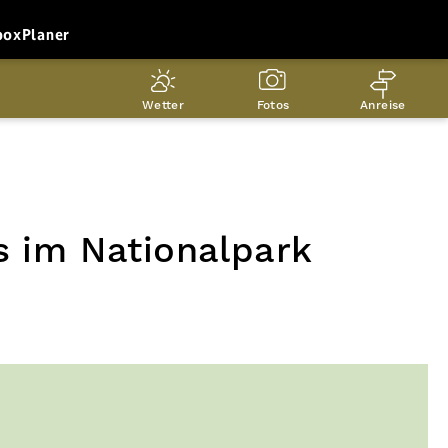
box
Planer
Wetter
Fotos
Anreise
s im Nationalpark