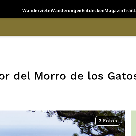
Wanderziele
Wanderungen
Entdecken
Magazin
Trail
or del Morro de los Gato
e
3 Fotos