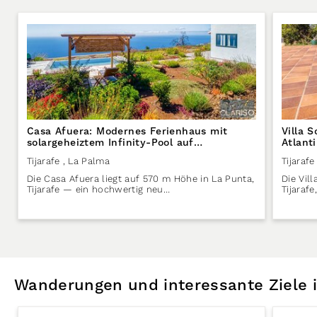
Casa Afuera: Modernes Ferienhaus mit
Villa 
solargeheiztem Infinity-Pool auf
Atlanti
garantierten 24–28 °C in Tijarafe auf La
Palma
Tijarafe
, La Palma
Tijarafe
Palma
Die Casa Afuera liegt auf 570 m Höhe in La Punta,
Die Vil
Tijarafe — ein hochwertig neu…
Tijaraf
Wanderungen und interessante Ziele