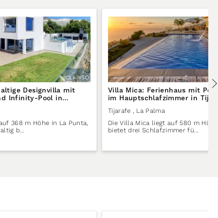
altige Designvilla mit
Villa Mica: Ferienhaus mit Poo
 Infinity-Pool in
im Hauptschlafzimmer in Tijar
lma
Palma
Tijarafe
, La Palma
t auf 368 m Höhe in La Punta,
Die Villa Mica liegt auf 580 m Höhe
altig b…
bietet drei Schlafzimmer fü…