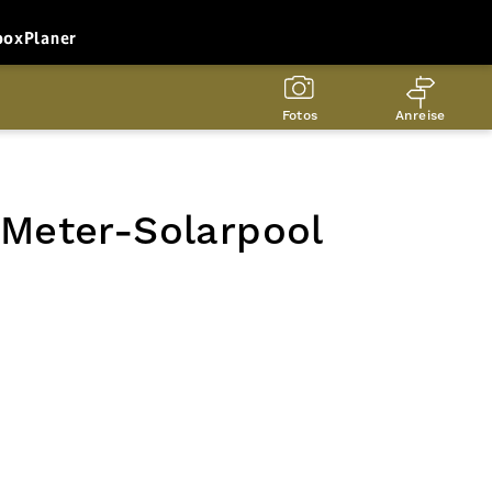
box
Planer
Fotos
Anreise
-Meter-Solarpool