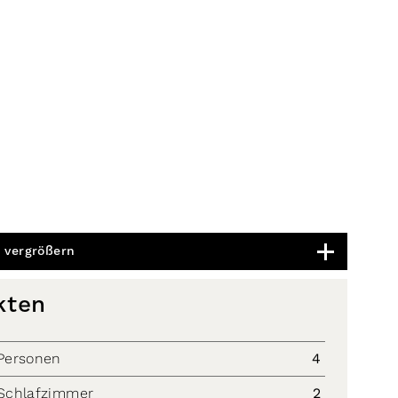
 vergrößern
kten
Personen
4
Schlafzimmer
2