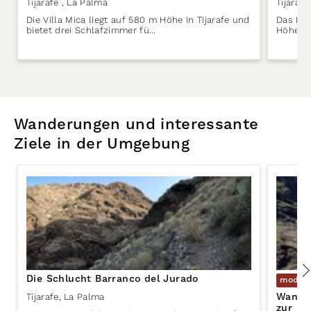
Tijarafe
, La Palma
Tijarafe
Die Villa Mica liegt auf 580 m Höhe in Tijarafe und
Das Fer
bietet drei Schlafzimmer fü…
Höhe in
Wanderungen und interessante
Ziele in der Umgebung
Die Schlucht Barranco del Jurado
moder
Wander
Tijarafe
,
La Palma
zur Pi