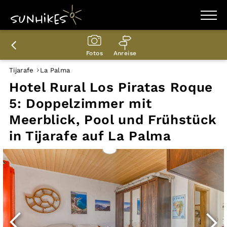
WANDERZIELE
WANDERUNGEN
Fotos
Anreise
ENTDECKEN
MAGAZIN
Tijarafe
La Palma
TRAILBOX
Hotel Rural Los Piratas Roque
PLANER
5: Doppelzimmer mit
Meerblick, Pool und Frühstück
in Tijarafe auf La Palma